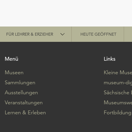
Schnellzugriff
FÜR LEHRER & ERZIEHER
HEUTE GEÖFFNET
Menü
Links
Museen
Kleine Mus
Sammlungen
museum-dig
Ausstellungen
Sächsische 
Veranstaltungen
Museumswe
Lernen & Erleben
Fortbildung