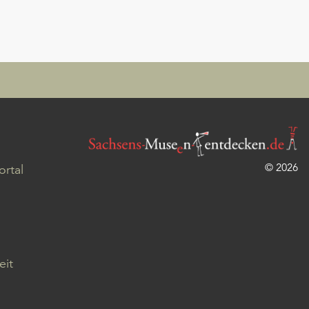
© 2026
rtal
eit