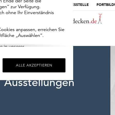
m Ende der Seite die
MUSEUMSPORTAL
DIE LANDESSTELLE
FORTBIL
ngen“ zur Verfügung.
h ohne Ihr Einverständnis
ookies anpassen, erreichen Sie
ltfläche „Auswählen“.
e in unserer
m
Impressum
.
ALLE AKZEPTIEREN
Ausstellungen