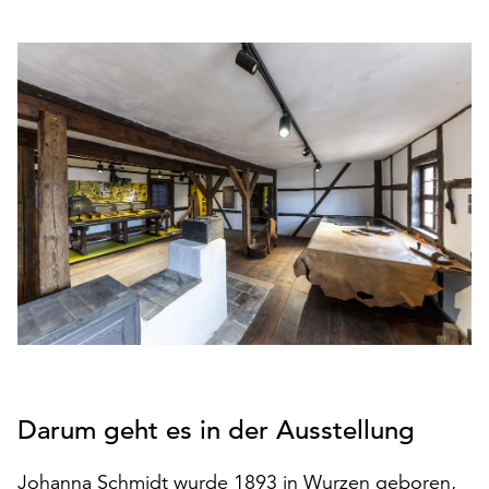
den
Betrieb
der
Seite
notwendig
sind
(funktionale
Cookies),
sowie
solche,
die
lediglich
zu
anonymen
Statistikzwecken
genutzt
werden.
Darum geht es in der Ausstellung
Klicken
Johanna Schmidt wurde 1893 in Wurzen geboren,
Sie