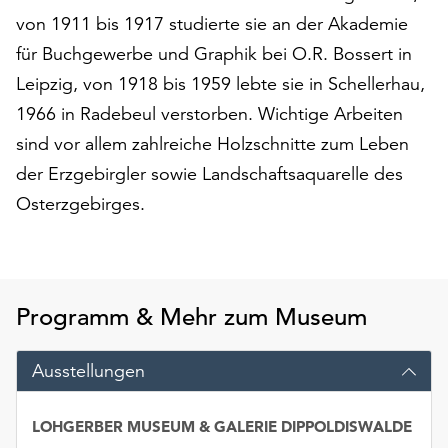
auf
von 1911 bis 1917 studierte sie an der Akademie
„Alle
für Buchgewerbe und Graphik bei O.R. Bossert in
akzeptieren“,
Leipzig, von 1918 bis 1959 lebte sie in Schellerhau,
um
alle
1966 in Radebeul verstorben. Wichtige Arbeiten
Cookies
sind vor allem zahlreiche Holzschnitte zum Leben
zu
der Erzgebirgler sowie Landschaftsaquarelle des
akzeptieren.
Osterzgebirges.
Sie
können
Ihr
Einverständnis
jederzeit
Programm & Mehr zum Museum
ändern
und
widerrufen.
Ausstellungen
Dafür
steht
LOHGERBER MUSEUM & GALERIE DIPPOLDISWALDE
Ihnen