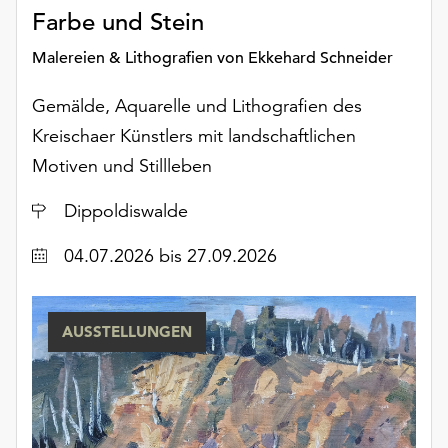
am
Farbe und Stein
Ende
der
Malereien & Lithografien von Ekkehard Schneider
Seite
die
Gemälde, Aquarelle und Lithografien des
Schaltfläche
Kreischaer Künstlers mit landschaftlichen
„Cookie-
Motiven und Stillleben
Einstellungen“
zur
Ort
Dippoldiswalde
Verfügung.
Funktionale
Datum
04.07.2026
bis 27.09.2026
Cookies
werden
auch
ohne
AUSSTELLUNGEN
Ihr
Einverständnis
weiterhin
ausgeführt.