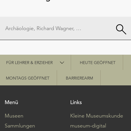
Schnellzugriff
FÜR LEHRER & ERZIEHER
HEUTE GEÖFFNET
MONTAGS GEÖFFNET
BARRIEREARM
Menü
Links
Museen
Kleine Museumskunde
Sammlungen
museum-digital