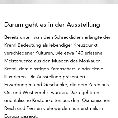
den
Betrieb
der
Seite
Darum geht es in der Ausstellung
notwendig
sind
Bereits unter Iwan dem Schrecklichen erlangte der
(funktionale
Kreml Bedeutung als lebendiger Kreuzpunkt
Cookies),
sowie
verschiedener Kulturen, wie etwa 140 erlesene
solche,
Meisterwerke aus den Museen des Moskauer
die
Kreml, dem einstigen Zarenschatz, eindrucksvoll
lediglich
illustrieren. Die Ausstellung präsentiert
zu
anonymen
Erwerbungen und Geschenke, die dem Zaren aus
Statistikzwecken
Ost und West verehrt wurden. Dazu gehören
genutzt
orientalische Kostbarkeiten aus dem Osmanischen
werden.
Reich und Persien viele werden nun erstmals in
Klicken
Europa gezeigt.
Sie