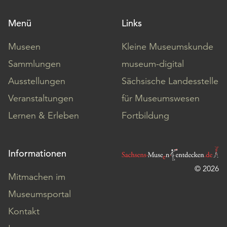
Möchten
Sie
Menü
Links
die
verwendeten
Museen
Kleine Museumskunde
Cookies
Sammlungen
museum-digital
anpassen,
erreichen
Ausstellungen
Sächsische Landesstelle
Sie
Veranstaltungen
für Museumswesen
die
Einstellungen
Lernen & Erleben
Fortbildung
über
die
Schaltfläche
Informationen
„Auswählen“.
© 2026
Mitmachen im
Weitere
Informationen
Museumsportal
finden
Kontakt
Sie
in