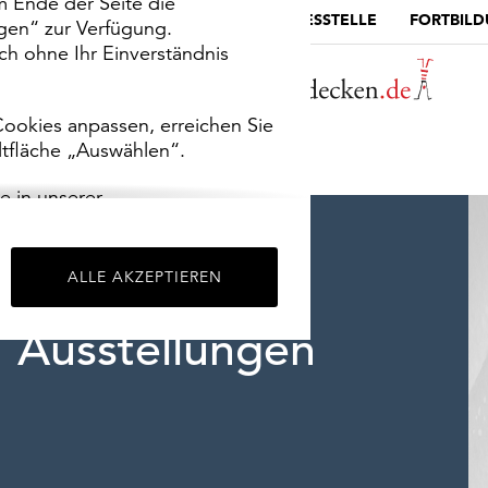
m Ende der Seite die
MUSEUMSPORTAL
DIE LANDESSTELLE
FORTBIL
ngen“ zur Verfügung.
h ohne Ihr Einverständnis
ookies anpassen, erreichen Sie
ltfläche „Auswählen“.
e in unserer
m
Impressum
.
ALLE AKZEPTIEREN
Ausstellungen