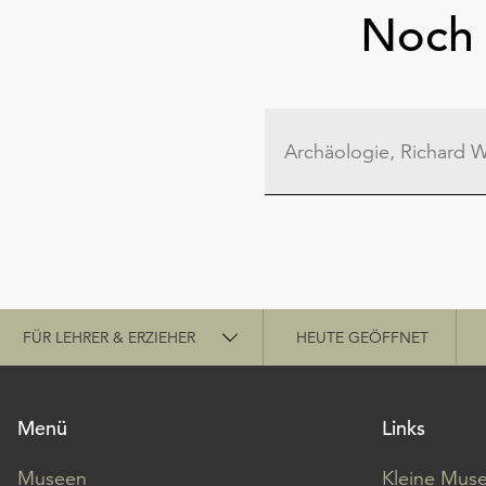
Noch 
Schnellzugriff
FÜR LEHRER & ERZIEHER
HEUTE GEÖFFNET
Menü
Links
Museen
Kleine Mus