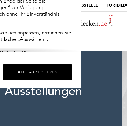
m Ende der Seite die
MUSEUMSPORTAL
DIE LANDESSTELLE
FORTBIL
ngen“ zur Verfügung.
h ohne Ihr Einverständnis
ookies anpassen, erreichen Sie
ltfläche „Auswählen“.
e in unserer
m
Impressum
.
ALLE AKZEPTIEREN
Ausstellungen