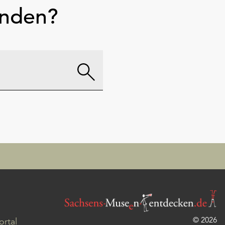
unden?
© 2026
rtal