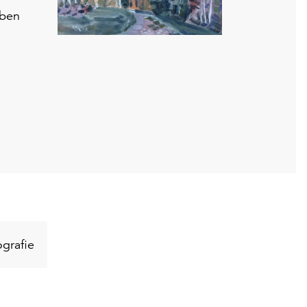
eben
Schlüsselwort
grafie
suchen