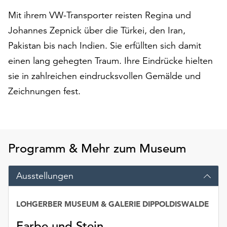
auf
Mit ihrem VW-Transporter reisten Regina und
„Alle
Johannes Zepnick über die Türkei, den Iran,
akzeptieren“,
um
Pakistan bis nach Indien. Sie erfüllten sich damit
alle
einen lang gehegten Traum. Ihre Eindrücke hielten
Cookies
sie in zahlreichen eindrucksvollen Gemälde und
zu
Zeichnungen fest.
akzeptieren.
Sie
können
Ihr
Einverständnis
Programm & Mehr zum Museum
jederzeit
ändern
und
Ausstellungen
widerrufen.
Dafür
LOHGERBER MUSEUM & GALERIE DIPPOLDISWALDE
steht
Ihnen
Farbe und Stein