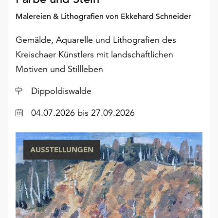
am
Ende
Malereien & Lithografien von Ekkehard Schneider
der
Seite
Gemälde, Aquarelle und Lithografien des
die
Kreischaer Künstlers mit landschaftlichen
Schaltfläche
Motiven und Stillleben
„Cookie-
Einstellungen“
Ort
Dippoldiswalde
zur
Verfügung.
Datum
04.07.2026
bis 27.09.2026
Funktionale
Cookies
werden
auch
AUSSTELLUNGEN
ohne
Ihr
Einverständnis
weiterhin
ausgeführt.