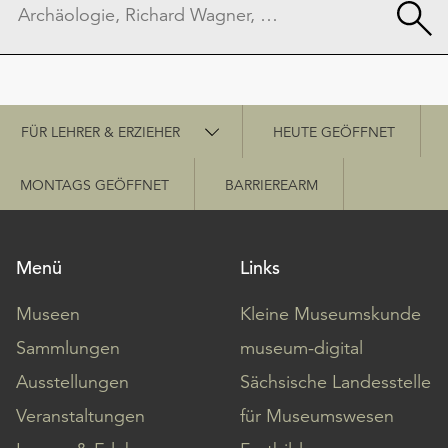
Schnellzugriff
FÜR LEHRER & ERZIEHER
HEUTE GEÖFFNET
MONTAGS GEÖFFNET
BARRIEREARM
Menü
Links
Museen
Kleine Museumskunde
Sammlungen
museum-digital
Ausstellungen
Sächsische Landesstelle
Veranstaltungen
für Museumswesen