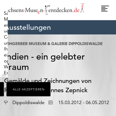
widerrufen.
Umscha
Sachsens-
Naviga
Museen-
entdecken.de
Ausstellungen
verwendet
Cookies,
um
LOHGERBER MUSEUM & GALERIE DIPPOLDISWALDE
Ihnen
Indien - ein gelebter
ein
optimales
Traum
Webseiten-
Erlebnis
zu
Gemälde und Zeichnungen von
bieten.
Regina und Johannes Zepnick
ALLE AKZEPTIEREN
Dazu
zählen
Ort
Datum
Cookies,
Dippoldiswalde
15.03.2012 - 06.05.2012
die
für