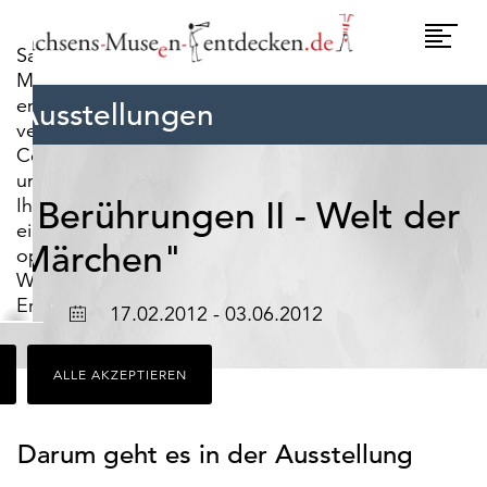
widerrufen.
Umscha
Sachsens-
Naviga
Museen-
entdecken.de
Ausstellungen
verwendet
Cookies,
um
Ihnen
"Berührungen II - Welt der
ein
Märchen"
optimales
Webseiten-
Erlebnis
Ort
Datum
17.02.2012 - 03.06.2012
zu
bieten.
ALLE AKZEPTIEREN
Dazu
zählen
Cookies,
Darum geht es in der Ausstellung
die
für