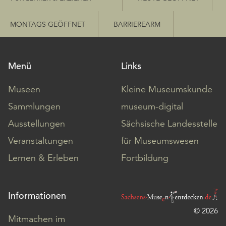
Möchten
Sie
MONTAGS GEÖFFNET
BARRIEREARM
die
verwendeten
Cookies
anpassen,
Menü
Links
erreichen
Sie
Museen
Kleine Museumskunde
die
Sammlungen
museum-digital
Einstellungen
über
Ausstellungen
Sächsische Landesstelle
die
Veranstaltungen
für Museumswesen
Schaltfläche
„Auswählen“.
Lernen & Erleben
Fortbildung
Weitere
Informationen
Informationen
finden
Sie
© 2026
Mitmachen im
in