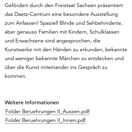
den
Gefördert durch den Freistaat Sachsen präsentiert
Betrieb
das Daetz-Centrum eine besondere Ausstellung
der
zum Anfassen! Speziell Blinde und Sehbehinderte,
Seite
aber genauso Familien mit Kindern, Schulklassen
notwendig
sind
und Erwachsene sind angesprochen, die
(funktionale
Kunstwerke mit den Händen zu erkunden, bekannte
Cookies),
und weniger bekannte Märchen zu entdecken und
sowie
solche,
über die Kunst miteinander ins Gespräch zu
die
kommen.
lediglich
zu
anonymen
Statistikzwecken
Weitere Informationen
genutzt
Folder Beruehrungen II_Aussen.pdf
werden.
Folder Beruehrungen II_Innen.pdf
Klicken
Sie