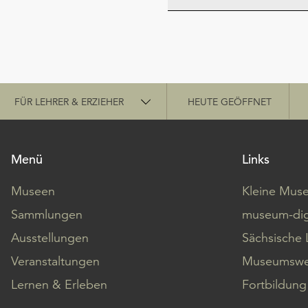
Schnellzugriff
FÜR LEHRER & ERZIEHER
HEUTE GEÖFFNET
Menü
Links
Museen
Kleine Mus
Sammlungen
museum-dig
Ausstellungen
Sächsische 
Veranstaltungen
Museumswe
Lernen & Erleben
Fortbildung