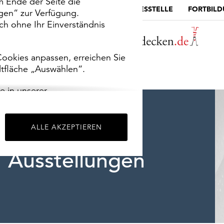
m Ende der Seite die
MUSEUMSPORTAL
DIE LANDESSTELLE
FORTBIL
ngen“ zur Verfügung.
h ohne Ihr Einverständnis
ookies anpassen, erreichen Sie
ltfläche „Auswählen“.
e in unserer
m
Impressum
.
ALLE AKZEPTIEREN
Ausstellungen