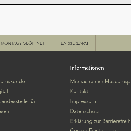
MONTAGS GEÖFFNET
BARRIEREARM
Informationen
eumskunde
Mitmachen im Museumspo
ital
Kontakt
Landesstelle für
Impressum
sen
Datenschutz
Erklärung zur Barrierefreih
Cookie-Einstellungen