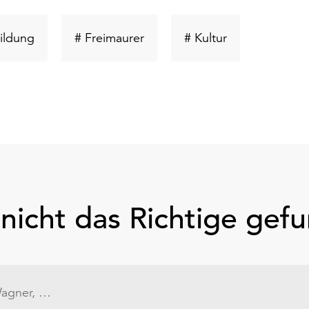
ort
Schlüsselwort
Schlüsselwort
Schlüsselwort
ildung
# Freimaurer
# Kultur
suchen
suchen
suchen
nicht das Richtige gef