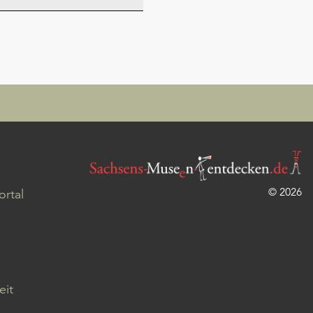
© 2026
rtal
eit