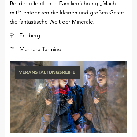
Bei der öffentlichen Familienführung „Mach
Möchten
Sie
mit!“ entdecken die kleinen und großen Gäste
die
die fantastische Welt der Minerale.
verwendeten
Cookies
Ort
Freiberg
anpassen,
erreichen
Datum
Mehrere Termine
Sie
die
Einstellungen
VERANSTALTUNGSREIHE
über
die
Schaltfläche
„Auswählen“.
Weitere
Informationen
finden
Sie
in