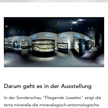
den
Betrieb
der
Seite
notwendig
sind
(funktionale
Cookies),
sowie
solche,
die
lediglich
zu
anonymen
Statistikzwecken
Darum geht es in der Ausstellung
genutzt
werden.
In der Sonderschau "Fliegende Juwelen" zeigt die
Klicken
terra mineralia die mineralogisch-entomologische
Sie