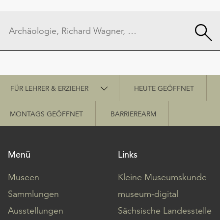
Schnellzugriff
FÜR LEHRER & ERZIEHER
HEUTE GEÖFFNET
MONTAGS GEÖFFNET
BARRIEREARM
Menü
Links
Museen
Kleine Museumskunde
Sammlungen
museum-digital
Ausstellungen
Sächsische Landesstelle