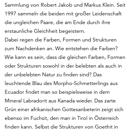
Sammlung von Robert Jakob und Markus Klein. Seit
auf
„Alle
1997 sammeln die beiden mit großer Leidenschaft
akzeptieren“,
die ungleichen Paare, die am Ende durch ihre
um
erstaunliche Gleichheit begeistern.
alle
Cookies
Dabei regen die Farben, Formen und Strukturen
zu
zum Nachdenken an. Wie entstehen die Farben?
akzeptieren.
Wie kann es sein, dass die gleichen Farben, Formen
Sie
oder Strukturen sowohl in der belebten als auch in
können
Ihr
der unbelebten Natur zu finden sind? Das
Einverständnis
leuchtende Blau des Morpho-Schmetterlings aus
jederzeit
Ecuador findet man so beispielsweise in dem
ändern
und
Mineral Labradorit aus Kanada wieder. Das zarte
widerrufen.
Grün einer afrikanischen Gottesanbeterin zeigt sich
Dafür
ebenso im Fuchsit, den man in Tirol in Österreich
steht
Ihnen
finden kann. Selbst die Strukturen von Goethit in