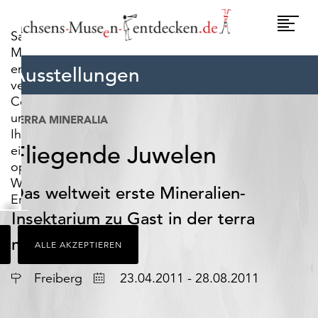
widerrufen.
Umscha
Sachsens-
Naviga
Museen-
entdecken.de
Ausstellungen
verwendet
Cookies,
um
TERRA MINERALIA
Ihnen
Fliegende Juwelen
ein
optimales
Webseiten-
Das weltweit erste Mineralien-
Erlebnis
zu
Insektarium zu Gast in der terra
bieten.
mineralia
ALLE AKZEPTIEREN
Dazu
zählen
Ort
Datum
Freiberg
23.04.2011 - 28.08.2011
Cookies,
die
für