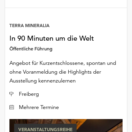
unserer
Datenschutzerklärung
oder
dem
TERRA MINERALIA
Impressum
In 90 Minuten um die Welt
.
Öffentliche Führung
Angebot für Kurzentschlossene, spontan und
ohne Voranmeldung die Highlights der
Ausstellung kennenzulernen
Ort
Freiberg
Datum
Mehrere Termine
VERANSTALTUNGSREIHE