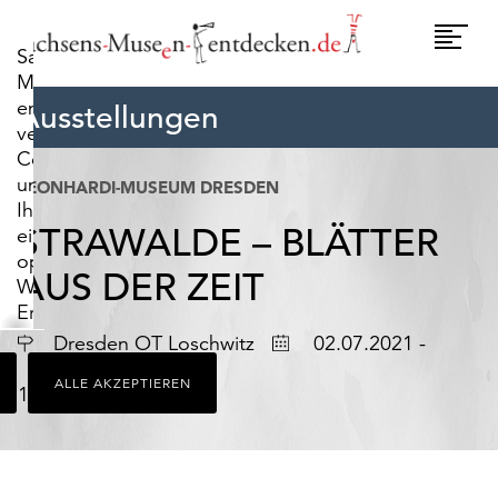
widerrufen.
Umscha
Sachsens-
Naviga
Museen-
entdecken.de
Ausstellungen
verwendet
Cookies,
um
LEONHARDI-MUSEUM DRESDEN
Ihnen
STRAWALDE – BLÄTTER
ein
optimales
AUS DER ZEIT
Webseiten-
Erlebnis
zu
Ort
Datum
Dresden OT Loschwitz
02.07.2021 -
bieten.
ALLE AKZEPTIEREN
Dazu
19.09.2021
zählen
Cookies,
die
für