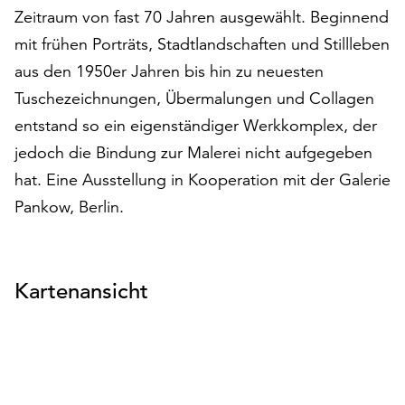
am
Zeitraum von fast 70 Jahren ausgewählt. Beginnend
Ende
mit frühen Porträts, Stadtlandschaften und Stillleben
der
aus den 1950er Jahren bis hin zu neuesten
Seite
die
Tuschezeichnungen, Übermalungen und Collagen
Schaltfläche
entstand so ein eigenständiger Werkkomplex, der
„Cookie-
jedoch die Bindung zur Malerei nicht aufgegeben
Einstellungen“
zur
hat. Eine Ausstellung in Kooperation mit der Galerie
Verfügung.
Pankow, Berlin.
Funktionale
Cookies
werden
auch
Kartenansicht
ohne
Ihr
Einverständnis
weiterhin
ausgeführt.