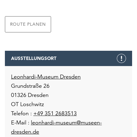
unserer
Datenschutzerklärung
oder
ROUTE PLANEN
dem
Impressum
.
AUSSTELLUNGSORT
Leonhardi-Museum Dresden
Grundstraße 26
01326 Dresden
OT Loschwitz
Telefon :
+49 351 2683513
E-Mail :
leonhardi-museum@museen-
dresden.de