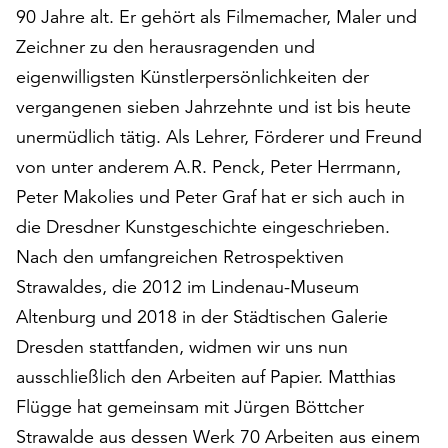
90 Jahre alt. Er gehört als Filmemacher, Maler und
auf
„Alle
Zeichner zu den herausragenden und
akzeptieren“,
eigenwilligsten Künstlerpersönlichkeiten der
um
vergangenen sieben Jahrzehnte und ist bis heute
alle
Cookies
unermüdlich tätig. Als Lehrer, Förderer und Freund
zu
von unter anderem A.R. Penck, Peter Herrmann,
akzeptieren.
Peter Makolies und Peter Graf hat er sich auch in
Sie
die Dresdner Kunstgeschichte eingeschrieben.
können
Ihr
Nach den umfangreichen Retrospektiven
Einverständnis
Strawaldes, die 2012 im Lindenau-Museum
jederzeit
Altenburg und 2018 in der Städtischen Galerie
ändern
und
Dresden stattfanden, widmen wir uns nun
widerrufen.
ausschließlich den Arbeiten auf Papier. Matthias
Dafür
Flügge hat gemeinsam mit Jürgen Böttcher
steht
Ihnen
Strawalde aus dessen Werk 70 Arbeiten aus einem