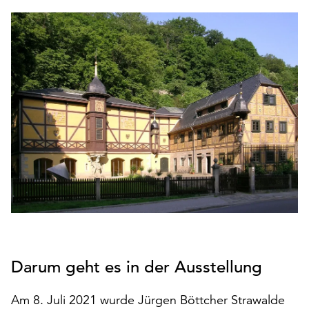
den
Betrieb
der
Seite
notwendig
sind
(funktionale
Cookies),
sowie
solche,
die
lediglich
zu
anonymen
Statistikzwecken
genutzt
Darum geht es in der Ausstellung
werden.
Klicken
Am 8. Juli 2021 wurde Jürgen Böttcher Strawalde
Sie