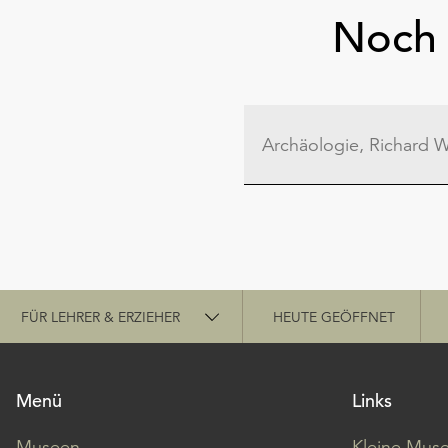
Noch 
Schnellzugriff
FÜR LEHRER & ERZIEHER
HEUTE GEÖFFNET
Menü
Links
Museen
Kleine Mus