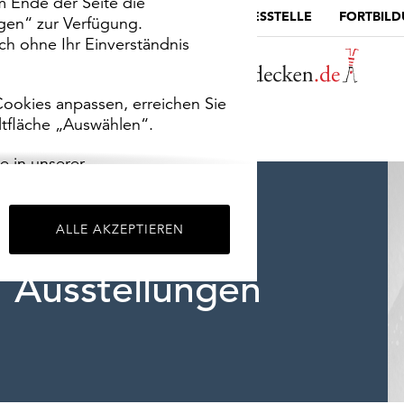
m Ende der Seite die
MUSEUMSPORTAL
DIE LANDESSTELLE
FORTBIL
ngen“ zur Verfügung.
h ohne Ihr Einverständnis
ookies anpassen, erreichen Sie
ltfläche „Auswählen“.
e in unserer
m
Impressum
.
ALLE AKZEPTIEREN
Ausstellungen