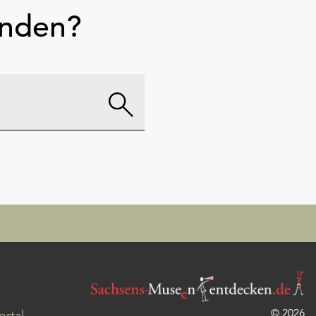
unden?
© 2026
rtal