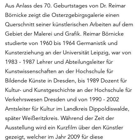
den
Aus Anlass des 70. Geburtstages von Dr. Reimar
Betrieb
Börnicke zeigt die Osterzgebirgsgalerie einen
der
Querschnitt seiner künstlerischen Arbeiten auf dem
Seite
Gebiet der Malerei und Grafik. Reimar Börnicke
notwendig
sind
studierte von 1960 bis 1964 Germanistik und
(funktionale
Kunsterziehung an der Universität Leipzig, war von
Cookies),
1983 - 1987 Lehrer und Abteilungsleiter für
sowie
solche,
Kunstwissenschaften an der Hochschule für
die
Bildende Künste in Dresden, bis 1989 Dozent für
lediglich
Kultur- und Kunstgeschichte an der Hochschule für
zu
anonymen
Verkehrswesen Dresden und von 1990 - 2002
Statistikzwecken
Amtsleiter für Kultur im Landkreis Dippoldiswalde,
genutzt
später Weißeritzkreis. Während der Zeit der
werden.
Ausstellung wird ein Kurzfilm über den Künstler
Klicken
gezeigt, welcher im Jahr 2009 für diese
Sie