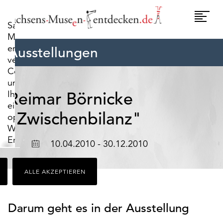
widerrufen.
Umscha
Sachsens-
Naviga
Museen-
entdecken.de
Ausstellungen
verwendet
Cookies,
um
Ihnen
Reimar Börnicke
ein
"Zwischenbilanz"
optimales
Webseiten-
Erlebnis
Ort
Datum
10.04.2010 - 30.12.2010
zu
bieten.
ALLE AKZEPTIEREN
Dazu
zählen
Cookies,
Darum geht es in der Ausstellung
die
für