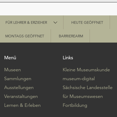
Möchten
Sie
die
Schnellzugriff
verwendeten
FÜR LEHRER & ERZIEHER
HEUTE GEÖFFNET
Cookies
anpassen,
MONTAGS GEÖFFNET
BARRIEREARM
erreichen
Sie
die
Einstellungen
Menü
Links
über
die
Museen
Kleine Museumskunde
Schaltfläche
Sammlungen
museum-digital
„Auswählen“.
Ausstellungen
Sächsische Landesstelle
Weitere
Veranstaltungen
für Museumswesen
Informationen
finden
Lernen & Erleben
Fortbildung
Sie
in