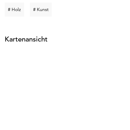
suchen
suchen
suchen
Schlüsselwort
Schlüsselwort
# Holz
# Kunst
suchen
suchen
Kartenansicht