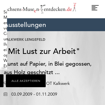
widerrufen.
Umscha
Sachsens-
Naviga
Museen-
entdecken.de
Ausstellungen
verwendet
Cookies,
um
KALKWERK LENGEFELD
Ihnen
"Mit Lust zur Arbeit"
ein
optimales
Webseiten-
Kunst auf Papier, in Blei gegossen,
Erlebnis
zu
aus Holz geschnitzt ...
bieten.
ALLE AKZEPTIEREN
Dazu
Ort
Datum
Pockau-Lengefeld OT Kalkwerk
zählen
Cookies,
03.09.2009 - 01.11.2009
die
für