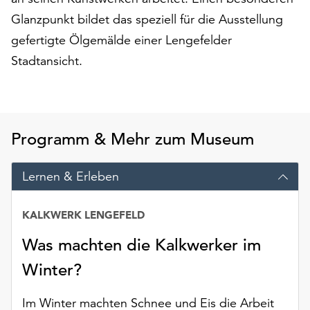
am
Glanzpunkt bildet das speziell für die Ausstellung
Ende
der
gefertigte Ölgemälde einer Lengefelder
Seite
Stadtansicht.
die
Schaltfläche
„Cookie-
Einstellungen“
zur
Programm & Mehr zum Museum
Verfügung.
Funktionale
Lernen & Erleben
Cookies
werden
auch
KALKWERK LENGEFELD
ohne
Was machten die Kalkwerker im
Ihr
Einverständnis
Winter?
weiterhin
ausgeführt.
Im Winter machten Schnee und Eis die Arbeit