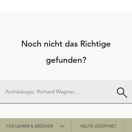
Noch nicht das Richtige
gefunden?
Schnellzugriff
FÜR LEHRER & ERZIEHER
HEUTE GEÖFFNET