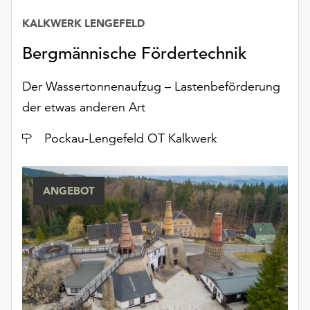
unserer
KALKWERK LENGEFELD
Datenschutzerklärung
oder
Bergmännische Fördertechnik
dem
Impressum
Der Wassertonnenaufzug – Lastenbeförderung
.
der etwas anderen Art
Ort
Pockau-Lengefeld OT Kalkwerk
ANGEBOT