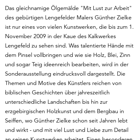
auf
Das gleichnamige Ölgemälde "Mit Lust zur Arbeit"
„Alle
des gebürtigen Lengefelder Malers Günther Zielke
akzeptieren“,
ist nur eines von vielen Kunstwerken, die bis zum 1.
um
alle
November 2009 in der Kaue des Kalkwerkes
Cookies
Lengefeld zu sehen sind. Was talentierte Hände mit
zu
dem Pinsel vollbringen und wie sie Holz, Blei, Zinn
akzeptieren.
Sie
und sogar Teig ideenreich bearbeiten, wird in der
können
Sonderausstellung eindrucksvoll dargestellt. Die
Ihr
Themen und Motive des Künstlers reichen von
Einverständnis
biblischen Geschichten über jahreszeitlich
jederzeit
ändern
unterschiedliche Landschaften bis hin zur
und
erzgebirgischen Holzkunst und dem Bergbau in
widerrufen.
Seiffen, wo Günther Zielke schon seit Jahren lebt
Dafür
steht
und wirkt - und mit viel Lust und Liebe zum Detail
Ihnen
an seinen Kunstwerken arbeitet. Einen besonderen