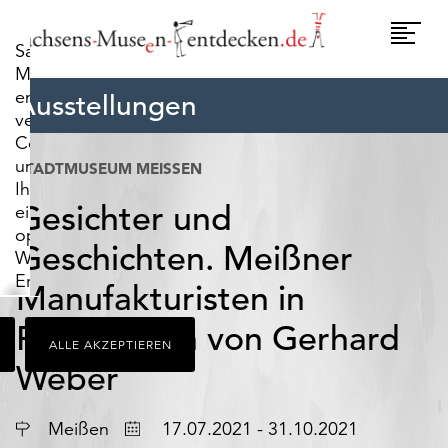
widerrufen.
Umscha
Sachsens-
Naviga
Museen-
entdecken.de
Ausstellungen
verwendet
Cookies,
um
STADTMUSEUM MEISSEN
Ihnen
Gesichter und
ein
optimales
Geschichten. Meißner
Webseiten-
Erlebnis
Manufakturisten in
zu
bieten.
Fotografien von Gerhard
ALLE AKZEPTIEREN
Dazu
Weber
zählen
Cookies,
die
Ort
Datum
Meißen
17.07.2021 - 31.10.2021
für