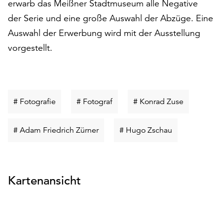
erwarb das Meißner Stadtmuseum alle Negative
Möchten
Sie
der Serie und eine große Auswahl der Abzüge. Eine
die
Auswahl der Erwerbung wird mit der Ausstellung
verwendeten
vorgestellt.
Cookies
anpassen,
erreichen
Sie
die
Schlüsselwort
Schlüsselwort
Schlüsselw
# Fotografie
# Fotograf
# Konrad Zuse
Einstellungen
suchen
suchen
suchen
über
Schlüsselwort
Schlüsselwort
# Adam Friedrich Zürner
# Hugo Zschau
die
Schaltfläche
suchen
suchen
„Auswählen“.
Weitere
Kartenansicht
Informationen
finden
Sie
in