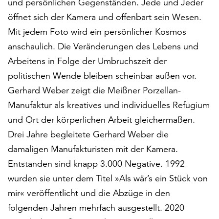
und persönlichen Gegenständen. Jede und Jeder
am
Ende
öffnet sich der Kamera und offenbart sein Wesen.
der
Mit jedem Foto wird ein persönlicher Kosmos
Seite
anschaulich. Die Veränderungen des Lebens und
die
Schaltfläche
Arbeitens in Folge der Umbruchszeit der
„Cookie-
politischen Wende bleiben scheinbar außen vor.
Einstellungen“
Gerhard Weber zeigt die Meißner Porzellan-
zur
Manufaktur als kreatives und individuelles Refugium
Verfügung.
Funktionale
und Ort der körperlichen Arbeit gleichermaßen.
Cookies
Drei Jahre begleitete Gerhard Weber die
werden
damaligen Manufakturisten mit der Kamera.
auch
ohne
Entstanden sind knapp 3.000 Negative. 1992
Ihr
wurden sie unter dem Titel »Als wär’s ein Stück von
Einverständnis
mir« veröffentlicht und die Abzüge in den
weiterhin
ausgeführt.
folgenden Jahren mehrfach ausgestellt. 2020