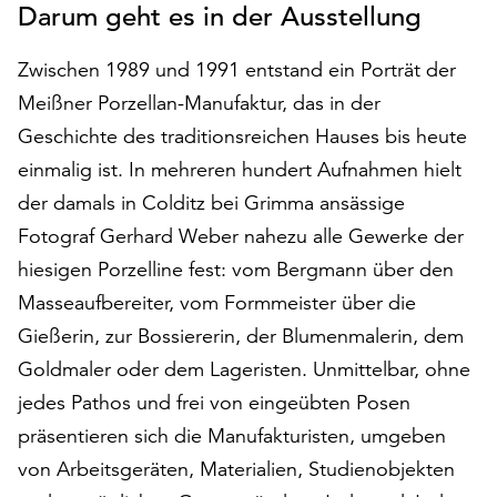
Darum geht es in der Ausstellung
auf
„Alle
Zwischen 1989 und 1991 entstand ein Porträt der
akzeptieren“,
um
Meißner Porzellan-Manufaktur, das in der
alle
Geschichte des traditionsreichen Hauses bis heute
Cookies
einmalig ist. In mehreren hundert Aufnahmen hielt
zu
akzeptieren.
der damals in Colditz bei Grimma ansässige
Sie
Fotograf Gerhard Weber nahezu alle Gewerke der
können
hiesigen Porzelline fest: vom Bergmann über den
Ihr
Masseaufbereiter, vom Formmeister über die
Einverständnis
jederzeit
Gießerin, zur Bossiererin, der Blumenmalerin, dem
ändern
Goldmaler oder dem Lageristen. Unmittelbar, ohne
und
jedes Pathos und frei von eingeübten Posen
widerrufen.
Dafür
präsentieren sich die Manufakturisten, umgeben
steht
von Arbeitsgeräten, Materialien, Studienobjekten
Ihnen