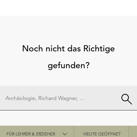
Noch nicht das Richtige
gefunden?
Schnellzugriff
FÜR LEHRER & ERZIEHER
HEUTE GEÖFFNET