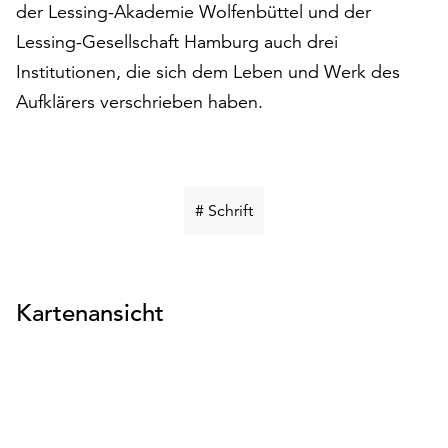
der Lessing-Akademie Wolfenbüttel und der
Möchten
Sie
Lessing-Gesellschaft Hamburg auch drei
die
Institutionen, die sich dem Leben und Werk des
verwendeten
Aufklärers verschrieben haben.
Cookies
anpassen,
erreichen
Sie
die
Schlüsselwort
# Schrift
Einstellungen
suchen
über
die
Schaltfläche
Kartenansicht
„Auswählen“.
Weitere
Informationen
finden
Sie
in