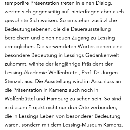
am
temporäre Präsentation treten in einen Dialog,
Ende
werten sich gegenseitig auf, hinterfragen aber auch
der
gewohnte Sichtweisen. So entstehen zusätzliche
Seite
Bedeutungsebenen, die die Dauerausstellung
die
Schaltfläche
bereichern und einen neuen Zugang zu Lessing
„Cookie-
ermöglichen. Die verwendeten Wörter, denen eine
Einstellungen“
besondere Bedeutung in Lessings Gedankenwelt
zur
Verfügung.
zukommt, wählte der langjährige Präsident der
Funktionale
Lessing-Akademie Wolfenbüttel, Prof. Dr. Jürgen
Cookies
Stenzel, aus. Die Ausstellung wird im Anschluss an
werden
auch
die Präsentation in Kamenz auch noch in
ohne
Wolfenbüttel und Hamburg zu sehen sein. So sind
Ihr
in diesem Projekt nicht nur drei Orte verbunden,
Einverständnis
die in Lessings Leben von besonderer Bedeutung
weiterhin
ausgeführt.
waren, sondern mit dem Lessing-Museum Kamenz,