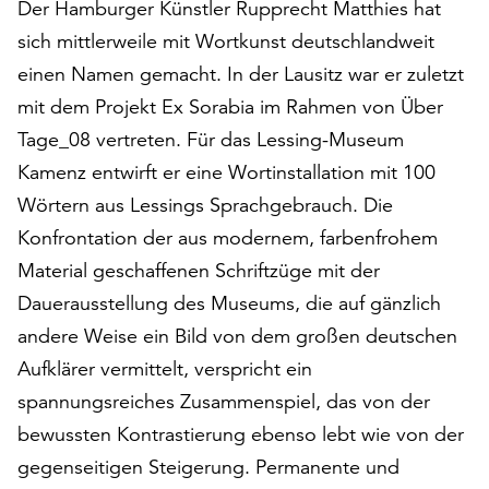
Der Hamburger Künstler Rupprecht Matthies hat
auf
sich mittlerweile mit Wortkunst deutschlandweit
„Alle
akzeptieren“,
einen Namen gemacht. In der Lausitz war er zuletzt
um
mit dem Projekt Ex Sorabia im Rahmen von Über
alle
Tage_08 vertreten. Für das Lessing-Museum
Cookies
Kamenz entwirft er eine Wortinstallation mit 100
zu
akzeptieren.
Wörtern aus Lessings Sprachgebrauch. Die
Sie
Konfrontation der aus modernem, farbenfrohem
können
Material geschaffenen Schriftzüge mit der
Ihr
Einverständnis
Dauerausstellung des Museums, die auf gänzlich
jederzeit
andere Weise ein Bild von dem großen deutschen
ändern
Aufklärer vermittelt, verspricht ein
und
widerrufen.
spannungsreiches Zusammenspiel, das von der
Dafür
bewussten Kontrastierung ebenso lebt wie von der
steht
gegenseitigen Steigerung. Permanente und
Ihnen