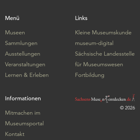
Möchten
Sie
Menü
Links
die
verwendeten
Museen
Kleine Museumskunde
Cookies
anpassen,
Sammlungen
museum-digital
erreichen
Ausstellungen
Sächsische Landesstelle
Sie
die
Veranstaltungen
für Museumswesen
Einstellungen
Lernen & Erleben
Fortbildung
über
die
Schaltfläche
„Auswählen“.
Informationen
© 2026
Weitere
Mitmachen im
Informationen
Museumsportal
finden
Sie
Kontakt
in