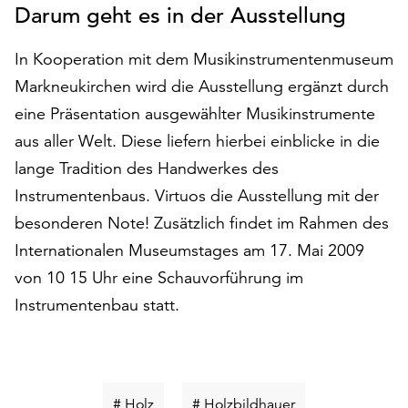
Darum geht es in der Ausstellung
den
Betrieb
der
In Kooperation mit dem Musikinstrumentenmuseum
Seite
Markneukirchen wird die Ausstellung ergänzt durch
notwendig
eine Präsentation ausgewählter Musikinstrumente
sind
(funktionale
aus aller Welt. Diese liefern hierbei einblicke in die
Cookies),
lange Tradition des Handwerkes des
sowie
Instrumentenbaus. Virtuos die Ausstellung mit der
solche,
besonderen Note! Zusätzlich findet im Rahmen des
die
lediglich
Internationalen Museumstages am 17. Mai 2009
zu
von 10 15 Uhr eine Schauvorführung im
anonymen
Instrumentenbau statt.
Statistikzwecken
genutzt
werden.
Klicken
Schlüsselwort
Schlüsselwort
Sie
# Holz
# Holzbildhauer