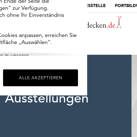
m Ende der Seite die
MUSEUMSPORTAL
DIE LANDESSTELLE
FORTBIL
ngen“ zur Verfügung.
h ohne Ihr Einverständnis
ookies anpassen, erreichen Sie
ltfläche „Auswählen“.
e in unserer
m
Impressum
.
ALLE AKZEPTIEREN
Ausstellungen