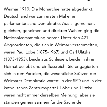
auf
Weimar 1919: Die Monarchie hatte abgedankt.
„Alle
akzeptieren“,
Deutschland war zum ersten Mal eine
um
parlamentarische Demokratie. Aus allgemeinen,
alle
gleichen, geheimen und direkten Wahlen ging die
Cookies
Nationalversammlung hervor. Unter den 421
zu
akzeptieren.
Abgeordneten, die sich in Weimar versammelten,
Sie
waren Paul Löbe (1875-1967) und Carl Ulitzka
können
(1873-1953), beide aus Schlesien, beide in ihrer
Ihr
Einverständnis
Heimat beliebt und einflussreich. Sie engagierten
jederzeit
sich in den Parteien, die wesentliche Stützen der
ändern
Weimarer Demokratie waren: in der SPD und in der
und
widerrufen.
katholischen Zentrumspartei. Löbe und Ulitzka
Dafür
waren nicht immer derselben Meinung, aber sie
steht
standen gemeinsam ein für die Sache der
Ihnen