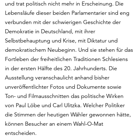
und trat politisch nicht mehr in Erscheinung. Die
Möchten
Sie
Lebensläufe dieser beiden Parlamentarier sind eng
die
verbunden mit der schwierigen Geschichte der
verwendeten
Demokratie in Deutschland, mit ihrer
Cookies
anpassen,
Selbstbehauptung und Krise, mit Diktatur und
erreichen
demokratischem Neubeginn. Und sie stehen für das
Sie
Fortleben der freiheitlichen Traditionen Schlesiens
die
Einstellungen
in der ersten Hälfte des 20. Jahrhunderts. Die
über
Ausstellung veranschaulicht anhand bisher
die
unveröffentlichter Fotos und Dokumente sowie
Schaltfläche
Ton- und Filmausschnitten das politische Wirken
„Auswählen“.
von Paul Löbe und Carl Ulitzka. Welcher Politiker
Weitere
die Stimmen der heutigen Wähler gewonnen hätte,
Informationen
finden
können Besucher an einem Wahl-O-Mat
Sie
entscheiden.
in