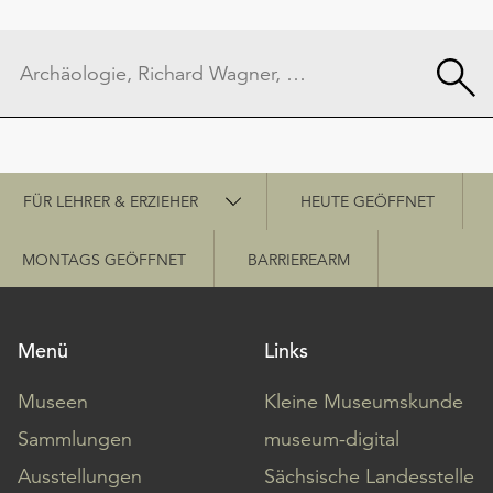
Schnellzugriff
FÜR LEHRER & ERZIEHER
HEUTE GEÖFFNET
MONTAGS GEÖFFNET
BARRIEREARM
Menü
Links
Museen
Kleine Museumskunde
Sammlungen
museum-digital
Ausstellungen
Sächsische Landesstelle