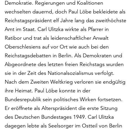
Demokratie. Regierungen und Koalitionen
am
Ende
wechselten dauernd, doch Paul Löbe bekleidete als
der
Reichstagspräsident elf Jahre lang das zweithöchste
Seite
Amt im Staat. Carl Ulitzka wirkte als Pfarrer in
die
Schaltfläche
Ratibor und trat als leidenschaftlicher Anwalt
„Cookie-
Oberschlesiens auf vor Ort wie auch bei den
Einstellungen“
Reichstagsdebatten in Berlin. Als Demokraten und
zur
Verfügung.
Abgeordnete des letzten freien Reichstags wurden
Funktionale
sie in der Zeit des Nationalsozialismus verfolgt.
Cookies
Nach dem Zweiten Weltkrieg verloren sie endgültig
werden
auch
ihre Heimat. Paul Löbe konnte in der
ohne
Bundesrepublik sein politisches Wirken fortsetzen.
Ihr
Er eröffnete als Alterspräsident die erste Sitzung
Einverständnis
des Deutschen Bundestages 1949. Carl Ulitzka
weiterhin
ausgeführt.
dagegen lebte als Seelsorger im Ostteil von Berlin