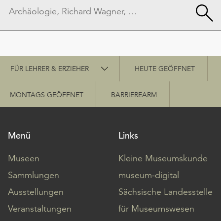
Schnellzugriff
FÜR LEHRER & ERZIEHER
HEUTE GEÖFFNET
MONTAGS GEÖFFNET
BARRIEREARM
Menü
Links
Museen
Kleine Museumskunde
Sammlungen
museum-digital
Ausstellungen
Sächsische Landesstelle
Veranstaltungen
für Museumswesen