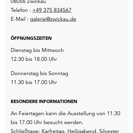
08056 Zwickau
unserer
Telefon :
+49 375 834567
Datenschutzerklärung
E-Mail :
galerie@zwickau.de
oder
dem
Impressum
ÖFFNUNGSZEITEN
.
Dienstag bis Mittwoch
12.30 bis 18.00 Uhr
Donnerstag bis Sonntag
11.30 bis 17.00 Uhr
BESONDERE INFORMATIONEN
An Feiertagen kann die Ausstellung von 11.30
bis 17.00 Uhr besucht werden.
Schließtage: Karfreitag, Heiligabend, Silvester