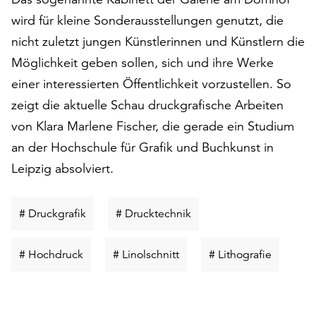
auf
wird für kleine Sonderausstellungen genutzt, die
„Alle
nicht zuletzt jungen Künstlerinnen und Künstlern die
akzeptieren“,
Möglichkeit geben sollen, sich und ihre Werke
um
alle
einer interessierten Öffentlichkeit vorzustellen. So
Cookies
zeigt die aktuelle Schau druckgrafische Arbeiten
zu
von Klara Marlene Fischer, die gerade ein Studium
akzeptieren.
Sie
an der Hochschule für Grafik und Buchkunst in
können
Leipzig absolviert.
Ihr
Einverständnis
jederzeit
Schlüsselwort
Schlüsselwort
# Druckgrafik
# Drucktechnik
ändern
suchen
suchen
und
Schlüsselwort
Schlüsselwort
Schlüsse
# Hochdruck
# Linolschnitt
# Lithografie
widerrufen.
suchen
suchen
suchen
Dafür
steht
Ihnen