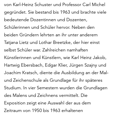
von Karl-Heinz Schuster und Professor Carl Michel
auf
„Alle
gegründet. Sie bestand bis 1963 und brachte viele
akzeptieren“,
bedeutende Dozentinnen und Dozenten,
um
Schülerinnen und Schüler hervor. Neben den
alle
Cookies
beiden Gründern lehrten an ihr unter anderem
zu
Tatjana Lietz und Lothar Breetzke, der hier einst
akzeptieren.
selbst Schüler war. Zahlreichen namhaften
Sie
Künstlerinnen und Künstlern, wie Karl Heinz Jakob,
können
Ihr
Hartwig Ebersbach, Edgar Klier, Jürgen Szajny und
Einverständnis
Joachim Kratsch, diente die Ausbildung an der Mal-
jederzeit
und Zeichenschule als Grundlage für ihr späteres
ändern
und
Studium. In vier Semestern wurden die Grundlagen
widerrufen.
des Malens und Zeichnens vermittelt. Die
Dafür
Exposition zeigt eine Auswahl der aus dem
steht
Ihnen
Zeitraum von 1950 bis 1963 erhaltenen