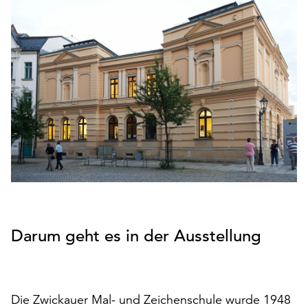
den
Betrieb
der
Seite
notwendig
sind
(funktionale
Cookies),
sowie
solche,
die
lediglich
zu
anonymen
Statistikzwecken
Darum geht es in der Ausstellung
genutzt
werden.
Klicken
Die Zwickauer Mal- und Zeichenschule wurde 1948
Sie