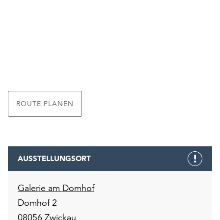
unserer
Datenschutzerklärung
oder
dem
Impressum
.
ROUTE PLANEN
AUSSTELLUNGSORT
Galerie am Domhof
Domhof 2
08056 Zwickau