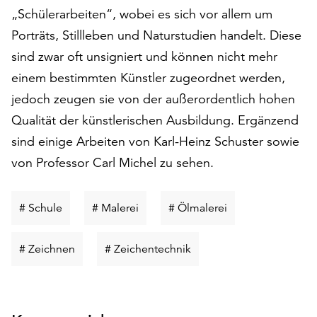
am
„Schülerarbeiten“, wobei es sich vor allem um
Ende
Porträts, Stillleben und Naturstudien handelt. Diese
der
Seite
sind zwar oft unsigniert und können nicht mehr
die
einem bestimmten Künstler zugeordnet werden,
Schaltfläche
jedoch zeugen sie von der außerordentlich hohen
„Cookie-
Qualität der künstlerischen Ausbildung. Ergänzend
Einstellungen“
zur
sind einige Arbeiten von Karl-Heinz Schuster sowie
Verfügung.
von Professor Carl Michel zu sehen.
Funktionale
Cookies
werden
Schlüsselwort
Schlüsselwort
Schlüsselwort
# Schule
# Malerei
# Ölmalerei
auch
suchen
suchen
suchen
ohne
Schlüsselwort
Schlüsselwort
# Zeichnen
# Zeichentechnik
Ihr
Einverständnis
suchen
suchen
weiterhin
ausgeführt.