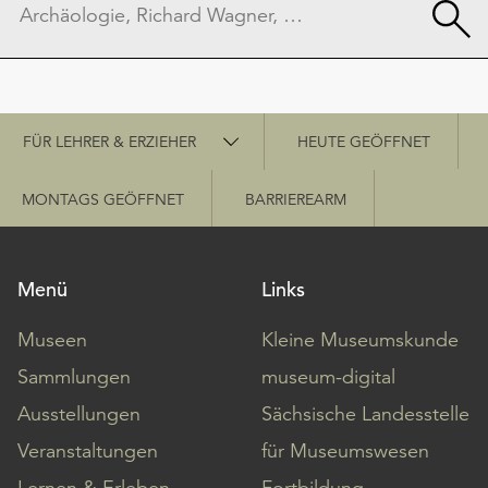
Schnellzugriff
FÜR LEHRER & ERZIEHER
HEUTE GEÖFFNET
MONTAGS GEÖFFNET
BARRIEREARM
Menü
Links
Museen
Kleine Museumskunde
Sammlungen
museum-digital
Ausstellungen
Sächsische Landesstelle
Veranstaltungen
für Museumswesen
Lernen & Erleben
Fortbildung