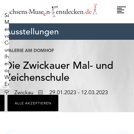
widerrufen.
Umscha
Sachsens-
Naviga
Museen-
entdecken.de
Ausstellungen
verwendet
Cookies,
um
GALERIE AM DOMHOF
Ihnen
Die Zwickauer Mal- und
ein
optimales
Zeichenschule
Webseiten-
Erlebnis
zu
Ort
Datum
Zwickau
29.01.2023 - 12.03.2023
bieten.
ALLE AKZEPTIEREN
Dazu
zählen
Cookies,
die
für