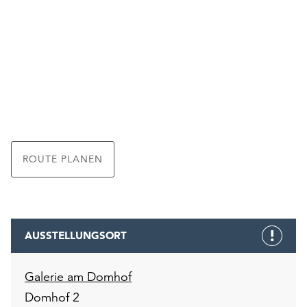
unserer
Datenschutzerklärung
oder
dem
Impressum
.
ROUTE PLANEN
AUSSTELLUNGSORT
Galerie am Domhof
Domhof 2