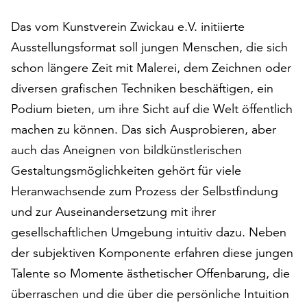
auf
Das vom Kunstverein Zwickau e.V. initiierte
„Alle
akzeptieren“,
Ausstellungsformat soll jungen Menschen, die sich
um
schon längere Zeit mit Malerei, dem Zeichnen oder
alle
diversen grafischen Techniken beschäftigen, ein
Cookies
Podium bieten, um ihre Sicht auf die Welt öffentlich
zu
akzeptieren.
machen zu können. Das sich Ausprobieren, aber
Sie
auch das Aneignen von bildkünstlerischen
können
Gestaltungsmöglichkeiten gehört für viele
Ihr
Einverständnis
Heranwachsende zum Prozess der Selbstfindung
jederzeit
und zur Auseinandersetzung mit ihrer
ändern
gesellschaftlichen Umgebung intuitiv dazu. Neben
und
widerrufen.
der subjektiven Komponente erfahren diese jungen
Dafür
Talente so Momente ästhetischer Offenbarung, die
steht
überraschen und die über die persönliche Intuition
Ihnen