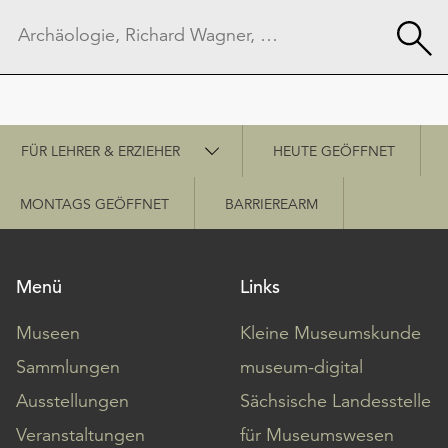
Schnellzugriff
FÜR LEHRER & ERZIEHER
HEUTE GEÖFFNET
MONTAGS GEÖFFNET
BARRIEREARM
Menü
Links
Museen
Kleine Museumskunde
Sammlungen
museum-digital
Ausstellungen
Sächsische Landesstelle
Veranstaltungen
für Museumswesen