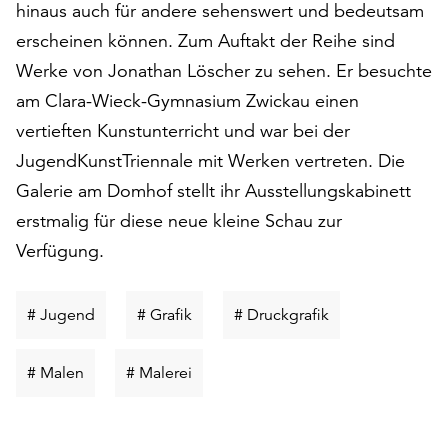
am
hinaus auch für andere sehenswert und bedeutsam
Ende
erscheinen können. Zum Auftakt der Reihe sind
der
Werke von Jonathan Löscher zu sehen. Er besuchte
Seite
am Clara-Wieck-Gymnasium Zwickau einen
die
Schaltfläche
vertieften Kunstunterricht und war bei der
„Cookie-
JugendKunstTriennale mit Werken vertreten. Die
Einstellungen“
Galerie am Domhof stellt ihr Ausstellungskabinett
zur
Verfügung.
erstmalig für diese neue kleine Schau zur
Funktionale
Verfügung.
Cookies
werden
auch
Schlüsselwort
Schlüsselwort
Schlüsselwort
# Jugend
# Grafik
# Druckgrafik
ohne
suchen
suchen
suchen
Ihr
Schlüsselwort
Schlüsselwort
# Malen
# Malerei
Einverständnis
suchen
suchen
weiterhin
ausgeführt.