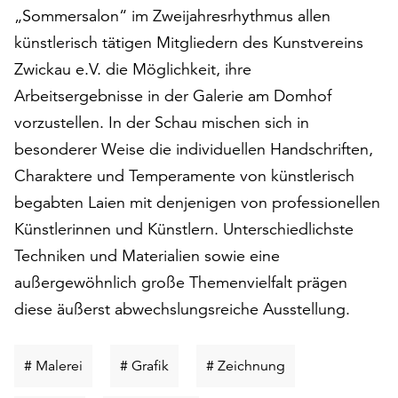
„Sommersalon“ im Zweijahresrhythmus allen
auf
„Alle
künstlerisch tätigen Mitgliedern des Kunstvereins
akzeptieren“,
Zwickau e.V. die Möglichkeit, ihre
um
Arbeitsergebnisse in der Galerie am Domhof
alle
Cookies
vorzustellen. In der Schau mischen sich in
zu
besonderer Weise die individuellen Handschriften,
akzeptieren.
Charaktere und Temperamente von künstlerisch
Sie
begabten Laien mit denjenigen von professionellen
können
Ihr
Künstlerinnen und Künstlern. Unterschiedlichste
Einverständnis
Techniken und Materialien sowie eine
jederzeit
außergewöhnlich große Themenvielfalt prägen
ändern
und
diese äußerst abwechslungsreiche Ausstellung.
widerrufen.
Dafür
steht
Schlüsselwort
Schlüsselwort
Schlüsselwort
# Malerei
# Grafik
# Zeichnung
Ihnen
suchen
suchen
suchen