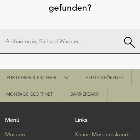
gefunden?
Schnellzugriff
FÜR LEHRER & ERZIEHER
HEUTE GEÖFFNET
MONTAGS GEÖFFNET
BARRIEREARM
Menü
Links
Museen
Kleine Museumskunde