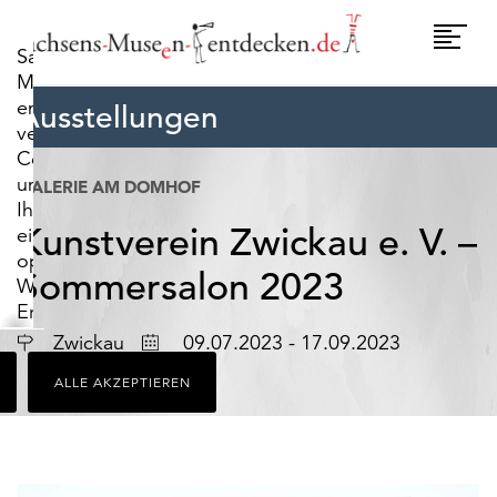
widerrufen.
Umscha
Sachsens-
Naviga
Museen-
entdecken.de
Ausstellungen
verwendet
Cookies,
um
GALERIE AM DOMHOF
Ihnen
Kunstverein Zwickau e. V. –
ein
optimales
Sommersalon 2023
Webseiten-
Erlebnis
zu
Ort
Datum
Zwickau
09.07.2023 - 17.09.2023
bieten.
ALLE AKZEPTIEREN
Dazu
zählen
Cookies,
die
für