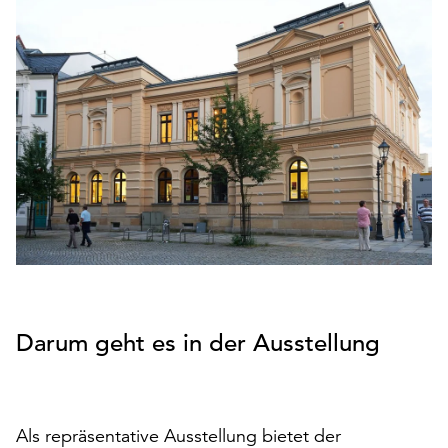
den
Betrieb
der
Seite
notwendig
sind
(funktionale
Cookies),
sowie
solche,
die
lediglich
zu
anonymen
Statistikzwecken
Darum geht es in der Ausstellung
genutzt
werden.
Klicken
Als repräsentative Ausstellung bietet der
Sie