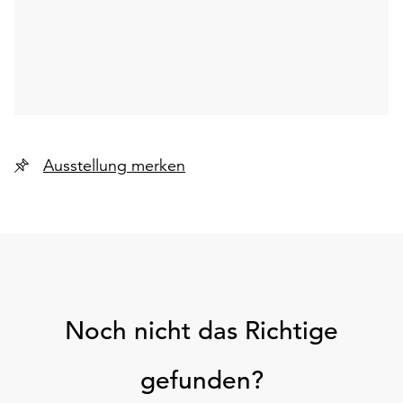
unserer
Datenschutzerklärung
oder
dem
Impressum
.
Ausstellung merken
Noch nicht das Richtige
gefunden?