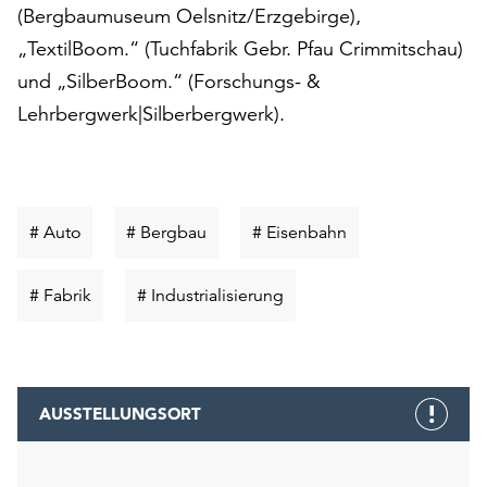
Möchten
(Bergbaumuseum Oelsnitz/Erzgebirge),
Sie
„TextilBoom.“ (Tuchfabrik Gebr. Pfau Crimmitschau)
die
und „SilberBoom.“ (Forschungs- &
verwendeten
Lehrbergwerk|Silberbergwerk).
Cookies
anpassen,
erreichen
Sie
die
Schlüsselwort
Schlüsselwort
Schlüsselwort
# Auto
# Bergbau
# Eisenbahn
Einstellungen
suchen
suchen
suchen
über
die
Schlüsselwort
Schlüsselwort
# Fabrik
# Industrialisierung
Schaltfläche
suchen
suchen
„Auswählen“.
Weitere
Informationen
AUSSTELLUNGSORT
finden
Sie
in