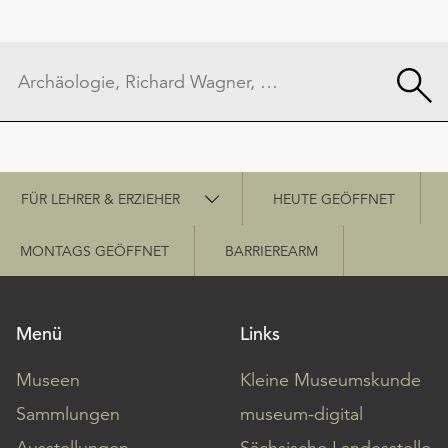
Schnellzugriff
FÜR LEHRER & ERZIEHER
HEUTE GEÖFFNET
MONTAGS GEÖFFNET
BARRIEREARM
Menü
Links
Museen
Kleine Museumskunde
Sammlungen
museum-digital
Ausstellungen
Sächsische Landesstelle