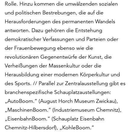
am
Rolle. Hinzu kommen die umwälzenden sozialen
Ende
und politischen Bestrebungen, die auf die
der
Herausforderungen des permanenten Wandels
Seite
die
antworten. Dazu gehören die Entstehung
Schaltfläche
demokratischer Verfassungen und Parteien oder
„Cookie-
der Frauenbewegung ebenso wie die
Einstellungen“
revolutionären Gegenentwürfe der Kunst, die
zur
Verfügung.
Verheißungen der Massenkultur oder die
Funktionale
Herausbildung einer modernen Körperkultur und
Cookies
des Sports. // Parallel zur Zentralausstellung gibt es
werden
auch
branchenspezifische Schauplatzaustellungen:
ohne
„AutoBoom.“ (August Horch Museum Zwickau),
Ihr
„MaschinenBoom.“ (Industriemuseum Chemnitz),
Einverständnis
weiterhin
„EisenbahnBoom.“ (Schauplatz Eisenbahn
ausgeführt.
Chemnitz-Hilbersdorf), „KohleBoom.“