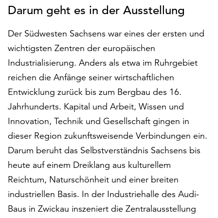
den
Darum geht es in der Ausstellung
Betrieb
der
Der Südwesten Sachsens war eines der ersten und
Seite
wichtigsten Zentren der europäischen
notwendig
Industrialisierung. Anders als etwa im Ruhrgebiet
sind
(funktionale
reichen die Anfänge seiner wirtschaftlichen
Cookies),
Entwicklung zurück bis zum Bergbau des 16.
sowie
Jahrhunderts. Kapital und Arbeit, Wissen und
solche,
die
Innovation, Technik und Gesellschaft gingen in
lediglich
dieser Region zukunftsweisende Verbindungen ein.
zu
Darum beruht das Selbstverständnis Sachsens bis
anonymen
Statistikzwecken
heute auf einem Dreiklang aus kulturellem
genutzt
Reichtum, Naturschönheit und einer breiten
werden.
industriellen Basis. In der Industriehalle des Audi-
Klicken
Baus in Zwickau inszeniert die Zentralausstellung
Sie