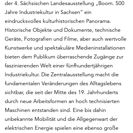
der 4. Sächsischen Landesausstellung „Boom. 500
auf
Jahre Industriekultur in Sachsen“ ein
„Alle
akzeptieren“,
eindrucksvolles kulturhistorischen Panorama.
um
Historische Objekte und Dokumente, technische
alle
Geräte, Fotografien und Filme, aber auch wertvolle
Cookies
zu
Kunstwerke und spektakuläre Medieninstallationen
akzeptieren.
bieten dem Publikum überraschende Zugänge zur
Sie
faszinierenden Welt einer fünfhundertjährigen
können
Ihr
Industriekultur. Die Zentralausstellung macht die
Einverständnis
fundamentalen Veränderungen des Alltagslebens
jederzeit
sichtbar, die seit der Mitte des 19. Jahrhunderts
ändern
durch neue Arbeitsformen an hoch technisierten
und
widerrufen.
Maschinen entstanden sind. Eine bis dahin
Dafür
unbekannte Mobilität und die Allgegenwart der
steht
elektrischen Energie spielen eine ebenso große
Ihnen