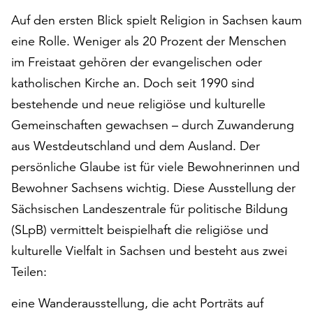
auf
Auf den ersten Blick spielt Religion in Sachsen kaum
„Alle
eine Rolle. Weniger als 20 Prozent der Menschen
akzeptieren“,
im Freistaat gehören der evangelischen oder
um
alle
katholischen Kirche an. Doch seit 1990 sind
Cookies
bestehende und neue religiöse und kulturelle
zu
Gemeinschaften gewachsen – durch Zuwanderung
akzeptieren.
Sie
aus Westdeutschland und dem Ausland. Der
können
persönliche Glaube ist für viele Bewohnerinnen und
Ihr
Bewohner Sachsens wichtig. Diese Ausstellung der
Einverständnis
jederzeit
Sächsischen Landeszentrale für politische Bildung
ändern
(SLpB) vermittelt beispielhaft die religiöse und
und
kulturelle Vielfalt in Sachsen und besteht aus zwei
widerrufen.
Dafür
Teilen:
steht
eine Wanderausstellung, die acht Porträts auf
Ihnen