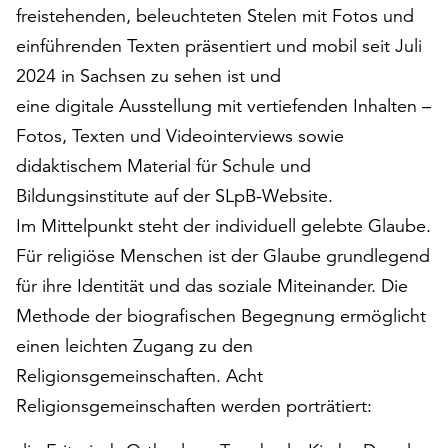
am
freistehenden, beleuchteten Stelen mit Fotos und
Ende
einführenden Texten präsentiert und mobil seit Juli
der
2024 in Sachsen zu sehen ist und
Seite
die
eine digitale Ausstellung mit vertiefenden Inhalten –
Schaltfläche
Fotos, Texten und Videointerviews sowie
„Cookie-
didaktischem Material für Schule und
Einstellungen“
zur
Bildungsinstitute auf der
SLpB-Website
.
Verfügung.
Im Mittelpunkt steht der individuell gelebte Glaube.
Funktionale
Für religiöse Menschen ist der Glaube grundlegend
Cookies
werden
für ihre Identität und das soziale Miteinander. Die
auch
Methode der biografischen Begegnung ermöglicht
ohne
einen leichten Zugang zu den
Ihr
Religionsgemeinschaften. Acht
Einverständnis
weiterhin
Religionsgemeinschaften werden porträtiert:
ausgeführt.