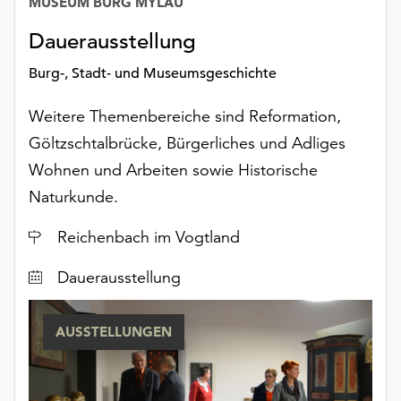
MUSEUM BURG MYLAU
Datum
unserer
Datenschutzerklärung
Dauerausstellung
oder
Burg-, Stadt- und Museumsgeschichte
dem
Impressum
Weitere Themenbereiche sind Reformation,
.
Göltzschtalbrücke, Bürgerliches und Adliges
Wohnen und Arbeiten sowie Historische
Naturkunde.
Ort
Reichenbach im Vogtland
Dauerausstellung
AUSSTELLUNGEN