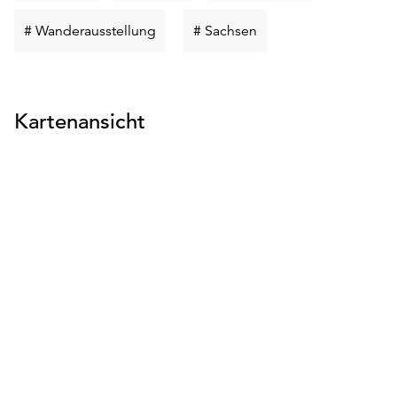
suchen
suchen
suchen
Schlüsselwort
Schlüsselwort
# Wanderausstellung
# Sachsen
suchen
suchen
Kartenansicht