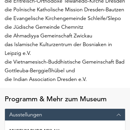
die Eritreisch-Orthodoxe Tewahedo-Kirche Dresden
Möchten
die Polnische Katholische Mission Dresden-Bautzen
Sie
die
die Evangelische Kirchengemeinde Schleife/Slepo
verwendeten
die Jüdische Gemeinde Chemnitz
Cookies
die Ahmadiyya Gemeinschaft Zwickau
anpassen,
erreichen
das Islamische Kulturzentrum der Bosniaken in
Sie
Leipzig e.V.
die
die Vietnamesisch-Buddhistische Gemeinschaft Bad
Einstellungen
Gottleuba-Berggießhübel und
über
die
die Indian Association Dresden e.V.
Schaltfläche
„Auswählen“.
Programm & Mehr zum Museum
Weitere
Informationen
Ausstellungen
finden
Sie
in