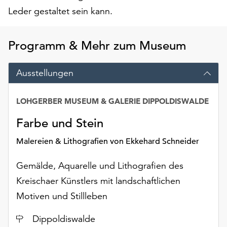
Möchten
Leder gestaltet sein kann.
Sie
die
verwendeten
Programm & Mehr zum Museum
Cookies
anpassen,
Ausstellungen
erreichen
Sie
die
LOHGERBER MUSEUM & GALERIE DIPPOLDISWALDE
Einstellungen
Farbe und Stein
über
die
Malereien & Lithografien von Ekkehard Schneider
Schaltfläche
„Auswählen“.
Gemälde, Aquarelle und Lithografien des
Weitere
Kreischaer Künstlers mit landschaftlichen
Informationen
Motiven und Stillleben
finden
Sie
Ort
Dippoldiswalde
in