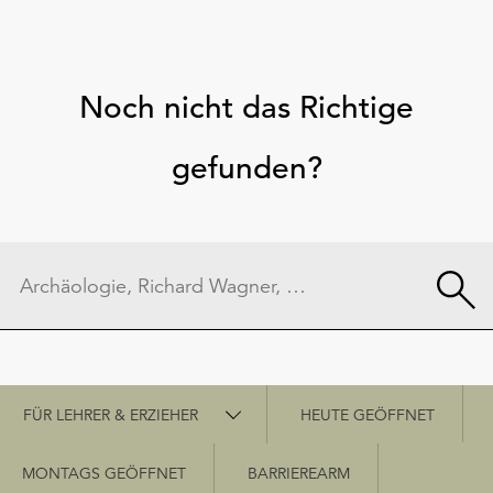
Noch nicht das Richtige
gefunden?
Schnellzugriff
FÜR LEHRER & ERZIEHER
HEUTE GEÖFFNET
MONTAGS GEÖFFNET
BARRIEREARM