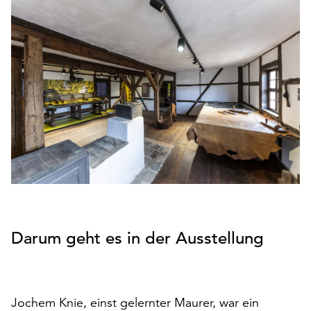
den
Betrieb
der
Seite
notwendig
sind
(funktionale
Cookies),
sowie
solche,
die
lediglich
zu
anonymen
Statistikzwecken
Darum geht es in der Ausstellung
genutzt
werden.
Klicken
Jochem Knie, einst gelernter Maurer, war ein
Sie