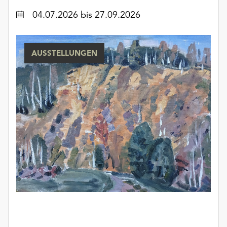
unserer
Datum
04.07.2026
bis 27.09.2026
Datenschutzerklärung
oder
dem
AUSSTELLUNGEN
Impressum
.