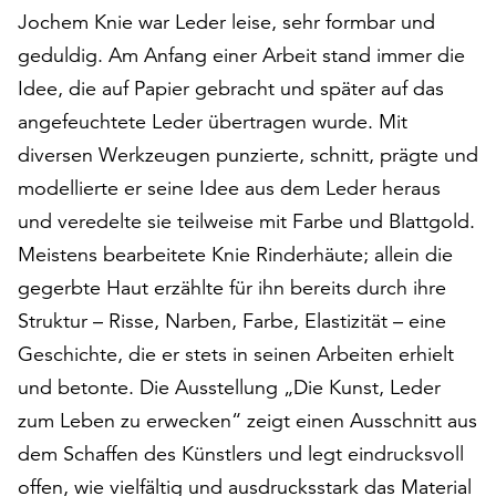
am
Jochem Knie war Leder leise, sehr formbar und
Ende
geduldig. Am Anfang einer Arbeit stand immer die
der
Seite
Idee, die auf Papier gebracht und später auf das
die
angefeuchtete Leder übertragen wurde. Mit
Schaltfläche
diversen Werkzeugen punzierte, schnitt, prägte und
„Cookie-
modellierte er seine Idee aus dem Leder heraus
Einstellungen“
zur
und veredelte sie teilweise mit Farbe und Blattgold.
Verfügung.
Meistens bearbeitete Knie Rinderhäute; allein die
Funktionale
gegerbte Haut erzählte für ihn bereits durch ihre
Cookies
werden
Struktur – Risse, Narben, Farbe, Elastizität – eine
auch
Geschichte, die er stets in seinen Arbeiten erhielt
ohne
und betonte. Die Ausstellung „Die Kunst, Leder
Ihr
Einverständnis
zum Leben zu erwecken“ zeigt einen Ausschnitt aus
weiterhin
dem Schaffen des Künstlers und legt eindrucksvoll
ausgeführt.
offen, wie vielfältig und ausdrucksstark das Material