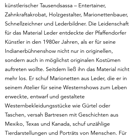
künstlerischer Tausendsassa – Entertainer,
auf
„Alle
Zahnkraftakrobat, Holzgestalter, Marionettenbauer,
akzeptieren“,
Schnellzeichner und Lederbildner. Die Leidenschaft
um
für das Material Leder entdeckte der Pfaffendorfer
alle
Cookies
Künstler in den 1980er Jahren, als er für seine
zu
Indianerbühnenshow nicht nur in originellen,
akzeptieren.
sondern auch in möglichst originalen Kostümen
Sie
können
auftreten wollte. Seitdem ließ ihn das Material nicht
Ihr
mehr los. Er schuf Marionetten aus Leder, die er in
Einverständnis
seinem Atelier für seine Westernshows zum Leben
jederzeit
erweckte, entwarf und gestaltete
ändern
und
Westernbekleidungsstücke wie Gürtel oder
widerrufen.
Taschen, versah Bartresen mit Geschichten aus
Dafür
Mexiko, Texas und Kanada, schuf unzählige
steht
Ihnen
Tierdarstellungen und Porträts von Menschen. Für