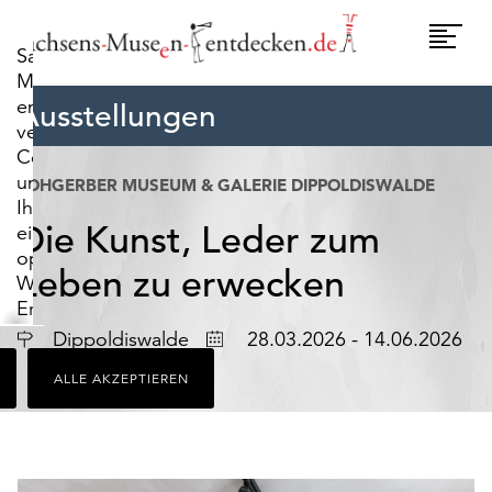
widerrufen.
Umscha
Sachsens-
Naviga
Museen-
entdecken.de
Ausstellungen
verwendet
Cookies,
um
LOHGERBER MUSEUM & GALERIE DIPPOLDISWALDE
Ihnen
Die Kunst, Leder zum
ein
optimales
Leben zu erwecken
Webseiten-
Erlebnis
zu
Ort
Datum
Dippoldiswalde
28.03.2026 - 14.06.2026
bieten.
ALLE AKZEPTIEREN
Dazu
zählen
Cookies,
die
für