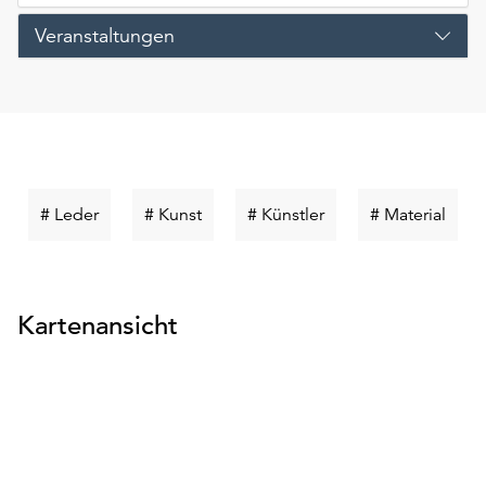
Veranstaltungen
Schlüsselwort
Schlüsselwort
Schlüsselwort
Schlü
# Leder
# Kunst
# Künstler
# Material
suchen
suchen
suchen
such
Kartenansicht