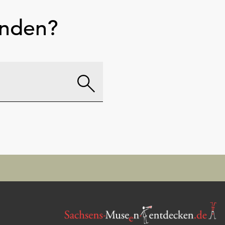
unden?