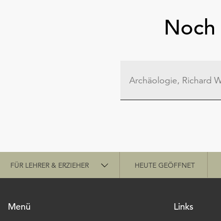
Noch 
Schnellzugriff
FÜR LEHRER & ERZIEHER
HEUTE GEÖFFNET
Menü
Links