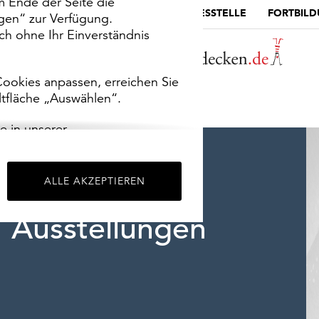
m Ende der Seite die
MUSEUMSPORTAL
DIE LANDESSTELLE
FORTBIL
ngen“ zur Verfügung.
h ohne Ihr Einverständnis
ookies anpassen, erreichen Sie
ltfläche „Auswählen“.
e in unserer
m
Impressum
.
ALLE AKZEPTIEREN
Ausstellungen