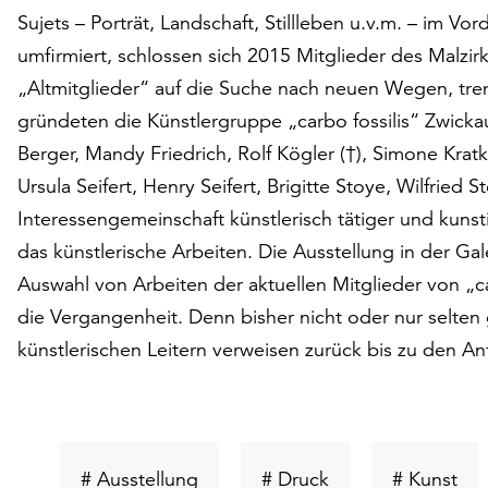
Sujets – Porträt, Landschaft, Stillleben u.v.m. – im Vo
umfirmiert, schlossen sich 2015 Mitglieder des Malzir
„Altmitglieder“ auf die Suche nach neuen Wegen, tren
gründeten die Künstlergruppe „carbo fossilis“ Zwick
Berger, Mandy Friedrich, Rolf Kögler (†), Simone Kratk
Ursula Seifert, Henry Seifert, Brigitte Stoye, Wilfrie
Interessengemeinschaft künstlerisch tätiger und kunst
das künstlerische Arbeiten. Die Ausstellung in der Ga
Auswahl von Arbeiten der aktuellen Mitglieder von „car
die Vergangenheit. Denn bisher nicht oder nur selte
künstlerischen Leitern verweisen zurück bis zu den A
Schlüsselwort
Schlüsselwort
Sch
# Ausstellung
# Druck
# Kunst