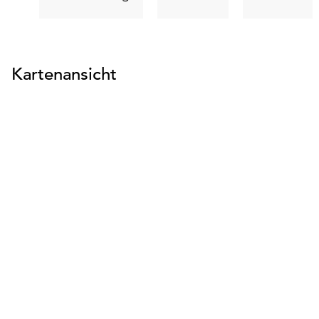
suchen
suchen
suc
Kartenansicht