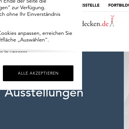
m Ende der Seite die
MUSEUMSPORTAL
DIE LANDESSTELLE
FORTBIL
ngen“ zur Verfügung.
h ohne Ihr Einverständnis
ookies anpassen, erreichen Sie
ltfläche „Auswählen“.
e in unserer
m
Impressum
.
ALLE AKZEPTIEREN
Ausstellungen