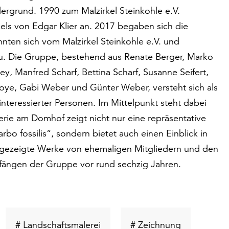
rdergrund. 1990 zum Malzirkel Steinkohle e.V.
kels von Edgar Klier an. 2017 begaben sich die
nten sich vom Malzirkel Steinkohle e.V. und
au. Die Gruppe, bestehend aus Renate Berger, Marko
ey, Manfred Scharf, Bettina Scharf, Susanne Seifert,
d Stoye, Gabi Weber und Günter Weber, versteht sich als
interessierter Personen. Im Mittelpunkt steht dabei
lerie am Domhof zeigt nicht nur eine repräsentative
bo fossilis“, sondern bietet auch einen Einblick in
n gezeigte Werke von ehemaligen Mitgliedern und den
nfängen der Gruppe vor rund sechzig Jahren.
lüsselwort
Schlüsselwort
Schlüsselwo
# Landschaftsmalerei
# Zeichnung