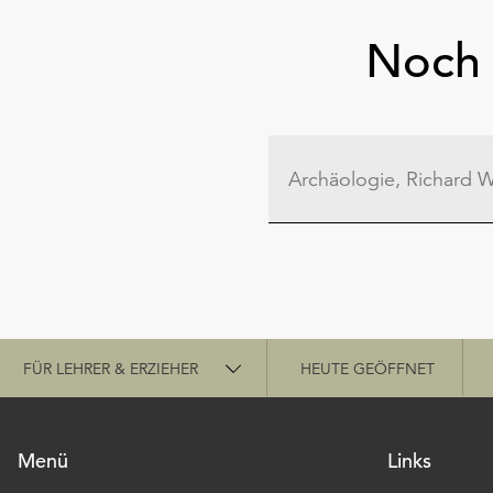
Noch 
Schnellzugriff
FÜR LEHRER & ERZIEHER
HEUTE GEÖFFNET
Menü
Links