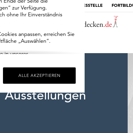
m Ende der Seite die
MUSEUMSPORTAL
DIE LANDESSTELLE
FORTBIL
ngen“ zur Verfügung.
h ohne Ihr Einverständnis
ookies anpassen, erreichen Sie
ltfläche „Auswählen“.
e in unserer
m
Impressum
.
ALLE AKZEPTIEREN
Ausstellungen