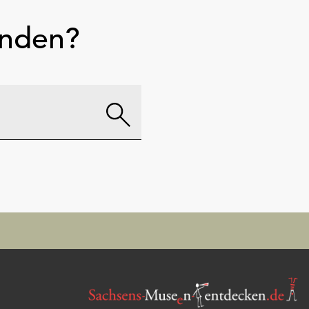
unden?