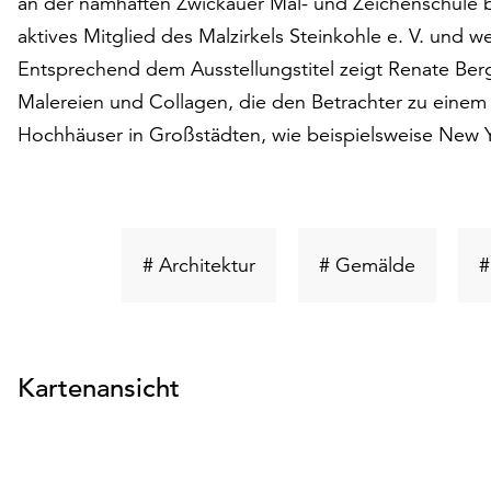
an der namhaften Zwickauer Mal- und Zeichenschule bei
aktives Mitglied des Malzirkels Steinkohle e. V. und w
Entsprechend dem Ausstellungstitel zeigt Renate Ber
Malereien und Collagen, die den Betrachter zu einem 
Hochhäuser in Großstädten, wie beispielsweise New Y
Schlüsselwort
Schlüsse
# Architektur
# Gemälde
#
suchen
suchen
Kartenansicht