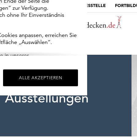
m Ende der Seite die
MUSEUMSPORTAL
DIE LANDESSTELLE
FORTBIL
ngen“ zur Verfügung.
h ohne Ihr Einverständnis
ookies anpassen, erreichen Sie
ltfläche „Auswählen“.
e in unserer
m
Impressum
.
ALLE AKZEPTIEREN
Ausstellungen