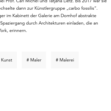
 Prof. Carl Michel und Tatjana Lietz. Bis 2017 war sie
echselte dann zur Künstlergruppe „carbo fossilis“.
ger im Kabinett der Galerie am Domhof abstrakte
Spaziergang durch Architekturen einladen, die an
ork, erinnern.
lwort
Schlüsselwort
Schlüsselwort
Schlüsselwort
 Kunst
# Maler
# Malerei
suchen
suchen
suchen