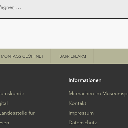
MONTAGS GEÖFFNET
BARRIEREARM
Informationen
eumskunde
Mitmachen im Museumspo
ital
Kontakt
Landesstelle für
Impressum
sen
Datenschutz