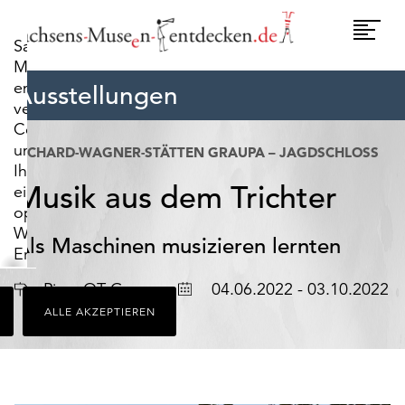
widerrufen.
Umscha
Sachsens-
Naviga
Museen-
entdecken.de
Ausstellungen
verwendet
Cookies,
um
RICHARD-WAGNER-STÄTTEN GRAUPA – JAGDSCHLOSS
Ihnen
Musik aus dem Trichter
ein
optimales
Webseiten-
Als Maschinen musizieren lernten
Erlebnis
zu
Ort
Datum
Pirna OT Graupa
04.06.2022 - 03.10.2022
bieten.
ALLE AKZEPTIEREN
Dazu
zählen
Cookies,
die
für