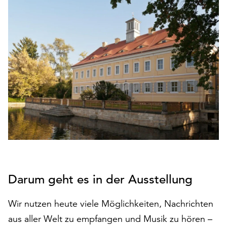
den
Betrieb
der
Seite
notwendig
sind
(funktionale
Cookies),
sowie
solche,
die
lediglich
zu
anonymen
Statistikzwecken
Darum geht es in der Ausstellung
genutzt
werden.
Wir nutzen heute viele Möglichkeiten, Nachrichten
Klicken
aus aller Welt zu empfangen und Musik zu hören –
Sie