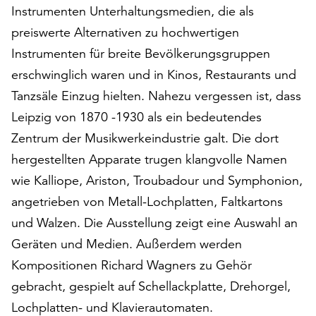
am
Instrumenten Unterhaltungsmedien, die als
Ende
preiswerte Alternativen zu hochwertigen
der
Instrumenten für breite Bevölkerungsgruppen
Seite
die
erschwinglich waren und in Kinos, Restaurants und
Schaltfläche
Tanzsäle Einzug hielten. Nahezu vergessen ist, dass
„Cookie-
Leipzig von 1870 -1930 als ein bedeutendes
Einstellungen“
zur
Zentrum der Musikwerkeindustrie galt. Die dort
Verfügung.
hergestellten Apparate trugen klangvolle Namen
Funktionale
wie Kalliope, Ariston, Troubadour und Symphonion,
Cookies
angetrieben von Metall-Lochplatten, Faltkartons
werden
auch
und Walzen. Die Ausstellung zeigt eine Auswahl an
ohne
Geräten und Medien. Außerdem werden
Ihr
Kompositionen Richard Wagners zu Gehör
Einverständnis
weiterhin
gebracht, gespielt auf Schellackplatte, Drehorgel,
ausgeführt.
Lochplatten- und Klavierautomaten.