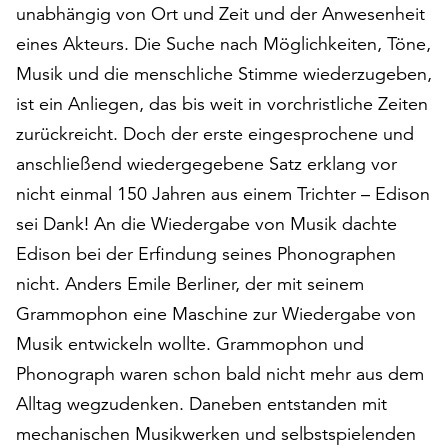
unabhängig von Ort und Zeit und der Anwesenheit
auf
eines Akteurs. Die Suche nach Möglichkeiten, Töne,
„Alle
akzeptieren“,
Musik und die menschliche Stimme wiederzugeben,
um
ist ein Anliegen, das bis weit in vorchristliche Zeiten
alle
zurückreicht. Doch der erste eingesprochene und
Cookies
zu
anschließend wiedergegebene Satz erklang vor
akzeptieren.
nicht einmal 150 Jahren aus einem Trichter – Edison
Sie
sei Dank! An die Wiedergabe von Musik dachte
können
Ihr
Edison bei der Erfindung seines Phonographen
Einverständnis
nicht. Anders Emile Berliner, der mit seinem
jederzeit
Grammophon eine Maschine zur Wiedergabe von
ändern
und
Musik entwickeln wollte. Grammophon und
widerrufen.
Phonograph waren schon bald nicht mehr aus dem
Dafür
Alltag wegzudenken. Daneben entstanden mit
steht
mechanischen Musikwerken und selbstspielenden
Ihnen