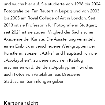
und wuchs hier auf. Sie studierte von 1996 bis 2004
auf
„Alle
Fotografie bei Tim Rautert in Leipzig und von 2003
akzeptieren“,
bis 2005 am Royal College of Art in London. Seit
um
2013 ist sie Professorin für Fotografie in Stuttgart;
alle
Cookies
seit 2021 ist sie zudem Mitglied der Sächsischen
zu
Akademie der Künste. Die Ausstellung vermittelt
akzeptieren.
einen Einblick in verschiedene Werkgruppen der
Sie
Künstlerin, speziell „Attika“ und hauptsächlich die
können
Ihr
„Apokryphen“, zu denen auch ein Katalog
Einverständnis
erscheinen wird. Bei den „Apokryphen“ wird es
jederzeit
auch Fotos von Artefakten aus Dresdener
ändern
und
Städtischen Sammlungen geben.
widerrufen.
Dafür
steht
Ihnen
Kartenansicht