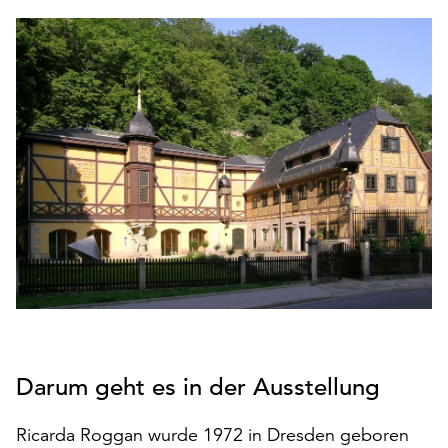
den
Betrieb
der
Seite
notwendig
sind
(funktionale
Cookies),
sowie
solche,
die
lediglich
zu
anonymen
Statistikzwecken
genutzt
Darum geht es in der Ausstellung
werden.
Klicken
Ricarda Roggan wurde 1972 in Dresden geboren
Sie