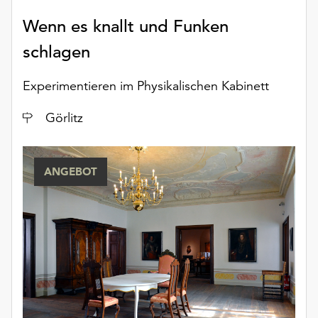
am
Ende
Wenn es knallt und Funken
der
schlagen
Seite
die
Experimentieren im Physikalischen Kabinett
Schaltfläche
„Cookie-
Ort
Görlitz
Einstellungen“
zur
Verfügung.
Funktionale
ANGEBOT
Cookies
werden
auch
ohne
Ihr
Einverständnis
weiterhin
ausgeführt.