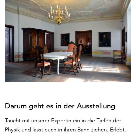
den
Betrieb
der
Seite
notwendig
sind
(funktionale
Cookies),
sowie
solche,
die
lediglich
zu
anonymen
Statistikzwecken
Darum geht es in der Ausstellung
genutzt
werden.
Taucht mit unserer Expertin ein in die Tiefen der
Klicken
Physik und lasst euch in ihren Bann ziehen. Erlebt,
Sie