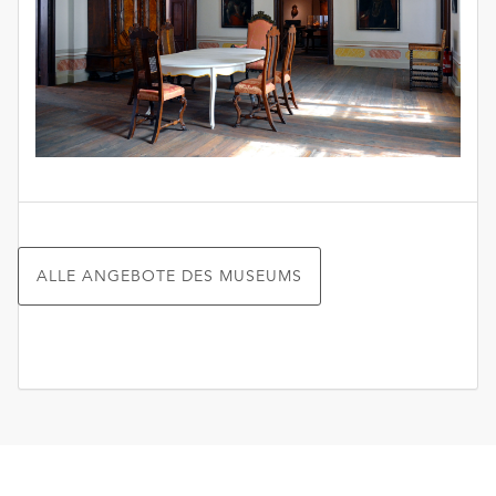
unserer
Datenschutzerklärung
oder
dem
Impressum
.
ALLE ANGEBOTE DES MUSEUMS