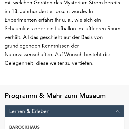
mit welchen Geräten das Mysterium Strom bereits
auf
im 18. Jahrhundert erforscht wurde. In
„Alle
akzeptieren“,
Experimenten erfahrt ihr u. a., wie sich ein
um
Schaumkuss oder ein Lufballon im luftleeren Raum
alle
verhält. All das geschieht auf der Basis von
Cookies
zu
grundlegenden Kenntnissen der
akzeptieren.
Naturwissenschaften. Auf Wunsch besteht die
Sie
Gelegenheit, diese weiter zu vertiefen.
können
Ihr
Einverständnis
jederzeit
ändern
Programm & Mehr zum Museum
und
widerrufen.
Lernen & Erleben
Dafür
steht
Ihnen
BAROCKHAUS