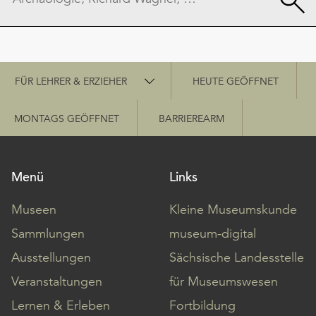
Schnellzugriff
FÜR LEHRER & ERZIEHER
HEUTE GEÖFFNET
MONTAGS GEÖFFNET
BARRIEREARM
Menü
Links
Museen
Kleine Museumskunde
Sammlungen
museum-digital
Ausstellungen
Sächsische Landesstelle
Veranstaltungen
für Museumswesen
Lernen & Erleben
Fortbildung