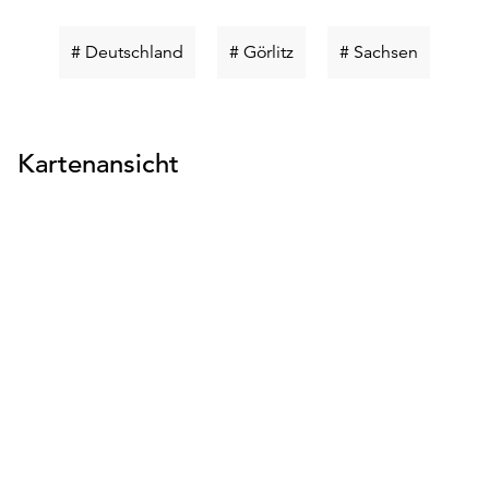
Schlüsselwort
Schlüsselwort
Schlüsse
# Deutschland
# Görlitz
# Sachsen
suchen
suchen
suchen
Kartenansicht