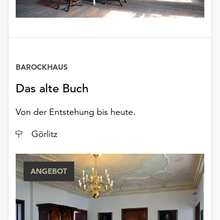
Möchten
Sie
die
verwendeten
Cookies
anpassen,
BAROCKHAUS
erreichen
Sie
Das alte Buch
die
Einstellungen
Von der Entstehung bis heute.
über
die
Ort
Görlitz
Schaltfläche
„Auswählen“.
ANGEBOT
Weitere
Informationen
finden
Sie
in