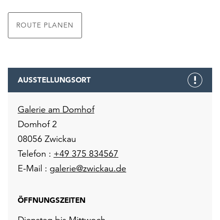
unserer
Datenschutzerklärung
ROUTE PLANEN
oder
dem
Impressum
.
AUSSTELLUNGSORT
Galerie am Domhof
Domhof 2
08056 Zwickau
Telefon :
+49 375 834567
E-Mail :
galerie@zwickau.de
ÖFFNUNGSZEITEN
Dienstag bis Mittwoch