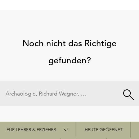
Noch nicht das Richtige
gefunden?
Schnellzugriff
FÜR LEHRER & ERZIEHER
HEUTE GEÖFFNET