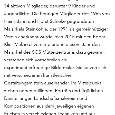
auf
34 aktiven Mitglieder, darunter 9 Kinder und
„Alle
Jugendliche. Die heutigen Mitglieder des 1965 von
akzeptieren“,
Heinz Jähn und Horst Schieke gegründeten
um
Malzirkels Steinkohle, der 1991 als gemeinnütziger
alle
Cookies
Verein anerkannt wurde, sich 2015 mit den Edgar-
zu
Klier Malzirkel vereinte und in diesem Jahr den
akzeptieren.
Malzirkel des SOS Mütterzentrums dazu gewann,
Sie
können
verstehen sich vornehmlich als
Ihr
experimentierfreudige Bildermaler. Sie setzen sich
Einverständnis
mit verschiedenen künstlerischen
jederzeit
ändern
Gestaltungsmitteln auseinander. Im Mittelpunkt
und
stehen neben Stillleben, Porträts und figürlichen
widerrufen.
Darstellungen Landschaftsmalereien und
Dafür
steht
Kompositionen aus dem jeweiligen eigenen
Ihnen
Erleben in verschiedenen Techniken und aus