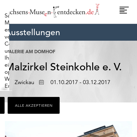
widerrufen.
Umscha
Sachsens-
Naviga
Museen-
entdecken.de
Ausstellungen
verwendet
Cookies,
um
GALERIE AM DOMHOF
Ihnen
Malzirkel Steinkohle e. V.
ein
optimales
Webseiten-
Ort
Datum
Zwickau
01.10.2017 - 03.12.2017
Erlebnis
zu
bieten.
ALLE AKZEPTIEREN
Dazu
zählen
Cookies,
die
für