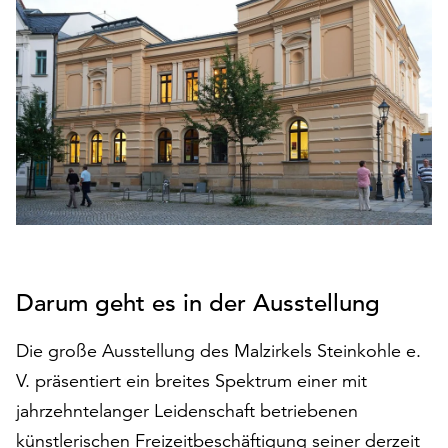
den
Betrieb
der
Seite
notwendig
sind
(funktionale
Cookies),
sowie
solche,
die
lediglich
zu
Darum geht es in der Ausstellung
anonymen
Statistikzwecken
Die große Ausstellung des Malzirkels Steinkohle e.
genutzt
V. präsentiert ein breites Spektrum einer mit
werden.
jahrzehntelanger Leidenschaft betriebenen
Klicken
künstlerischen Freizeitbeschäftigung seiner derzeit
Sie