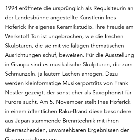
auf
1994 eröffnete die ursprünglich als Requisiteurin an
„Alle
der Landesbühne angestellte Künstlerin Ines
akzeptieren“,
Hoferick ihr eigenes Keramikstudio. Ihre Freude am
um
alle
Werkstoff Ton ist ungebrochen, wie die frechen
Cookies
Skulpturen, die sie mit vielfältigen thematischen
zu
Ausrichtungen schuf, beweisen. Für die Ausstellung
akzeptieren.
Sie
in Graupa sind es musikalische Skulpturen, die zum
können
Schmunzeln, ja lautem Lachen anregen. Dazu
Ihr
werden kleinformatige Musikerporträts von Frank
Einverständnis
Nestler gezeigt, der sonst eher als Saxophonist für
jederzeit
ändern
Furore sucht. Am 5. November stellt Ines Hoferick
und
in einem öffentlichen Raku-Brand diese besondere
widerrufen.
aus Japan stammende Brenntechnik mit ihren
Dafür
steht
überraschenden, unvorsehbaren Ergebnissen der
Ihnen
Glasurgestaltung vor.