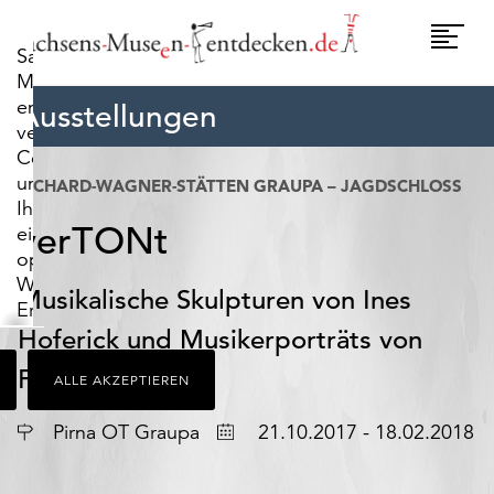
widerrufen.
Umscha
Sachsens-
Naviga
Museen-
entdecken.de
Ausstellungen
verwendet
Cookies,
um
RICHARD-WAGNER-STÄTTEN GRAUPA – JAGDSCHLOSS
Ihnen
verTONt
ein
optimales
Webseiten-
Musikalische Skulpturen von Ines
Erlebnis
zu
Hoferick und Musikerporträts von
bieten.
Frank Nestler
ALLE AKZEPTIEREN
Dazu
zählen
Ort
Datum
Pirna OT Graupa
21.10.2017 - 18.02.2018
Cookies,
die
für