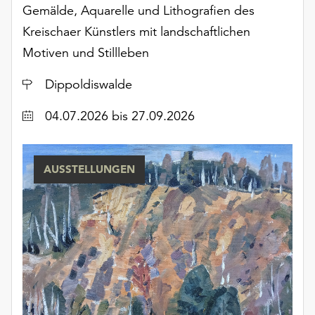
am
Gemälde, Aquarelle und Lithografien des
Ende
Kreischaer Künstlers mit landschaftlichen
der
Motiven und Stillleben
Seite
die
Ort
Dippoldiswalde
Schaltfläche
„Cookie-
Datum
04.07.2026
bis 27.09.2026
Einstellungen“
zur
Verfügung.
Funktionale
AUSSTELLUNGEN
Cookies
werden
auch
ohne
Ihr
Einverständnis
weiterhin
ausgeführt.