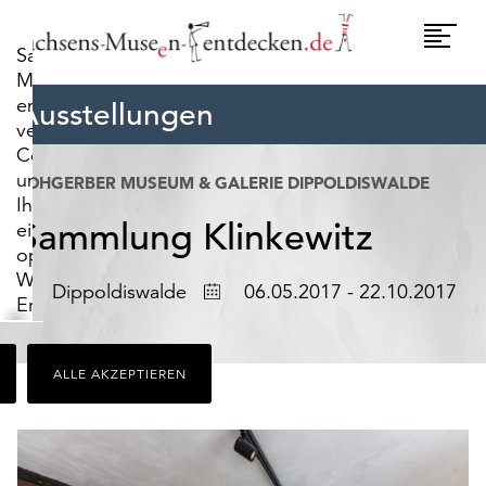
widerrufen.
Umscha
Sachsens-
Naviga
Museen-
entdecken.de
Ausstellungen
verwendet
Cookies,
um
LOHGERBER MUSEUM & GALERIE DIPPOLDISWALDE
Ihnen
Sammlung Klinkewitz
ein
optimales
Webseiten-
Ort
Datum
Dippoldiswalde
06.05.2017 - 22.10.2017
Erlebnis
zu
bieten.
ALLE AKZEPTIEREN
Dazu
zählen
Cookies,
die
für