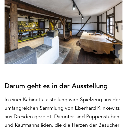
den
Betrieb
der
Seite
notwendig
sind
(funktionale
Cookies),
sowie
solche,
die
lediglich
zu
Darum geht es in der Ausstellung
anonymen
Statistikzwecken
In einer Kabinettausstellung wird Spielzeug aus der
genutzt
umfangreichen Sammlung von Eberhard Klinkewitz
werden.
aus Dresden gezeigt. Darunter sind Puppenstuben
Klicken
und Kaufmannsläden, die die Herzen der Besucher
Sie