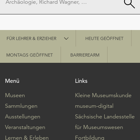
Schnellzugriff
FÜR LEHRER & ERZIEHER
HEUTE GEÖFFNET
MONTAGS GEÖFFNET
BARRIEREARM
Menü
Links
Museen
Kleine Museumskunde
Sammlungen
museum-digital
Ausstellungen
Sächsische Landesstelle
Veranstaltungen
für Museumswesen
Lernen & Erleben
Fortbildung