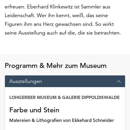
auf
erfreuen. Eberhard Klinkewitz ist Sammler aus
„Alle
Leidenschaft. Wer ihn kennt, weiß, das seine
akzeptieren“,
Figuren ihm ans Herz gewachsen sind. So wirkt
um
alle
seine Ausstellung auch auf die, die sie betrachten.
Cookies
zu
akzeptieren.
Sie
Programm & Mehr zum Museum
können
Ihr
Einverständnis
Ausstellungen
jederzeit
ändern
LOHGERBER MUSEUM & GALERIE DIPPOLDISWALDE
und
widerrufen.
Farbe und Stein
Dafür
steht
Malereien & Lithografien von Ekkehard Schneider
Ihnen