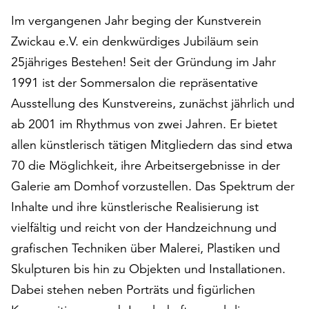
auf
Im vergangenen Jahr beging der Kunstverein
„Alle
Zwickau e.V. ein denkwürdiges Jubiläum sein
akzeptieren“,
25jähriges Bestehen! Seit der Gründung im Jahr
um
alle
1991 ist der Sommersalon die repräsentative
Cookies
Ausstellung des Kunstvereins, zunächst jährlich und
zu
ab 2001 im Rhythmus von zwei Jahren. Er bietet
akzeptieren.
Sie
allen künstlerisch tätigen Mitgliedern das sind etwa
können
70 die Möglichkeit, ihre Arbeitsergebnisse in der
Ihr
Galerie am Domhof vorzustellen. Das Spektrum der
Einverständnis
jederzeit
Inhalte und ihre künstlerische Realisierung ist
ändern
vielfältig und reicht von der Handzeichnung und
und
grafischen Techniken über Malerei, Plastiken und
widerrufen.
Dafür
Skulpturen bis hin zu Objekten und Installationen.
steht
Dabei stehen neben Porträts und figürlichen
Ihnen