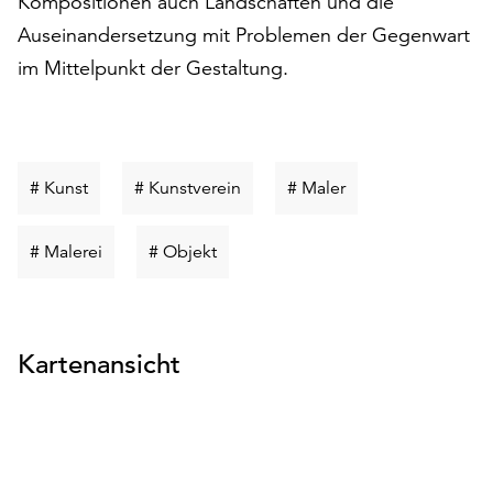
Kompositionen auch Landschaften und die
am
Auseinandersetzung mit Problemen der Gegenwart
Ende
der
im Mittelpunkt der Gestaltung.
Seite
die
Schaltfläche
„Cookie-
Einstellungen“
Schlüsselwort
Schlüsselwort
Schlüsselwort
# Kunst
# Kunstverein
# Maler
zur
suchen
suchen
suchen
Verfügung.
Schlüsselwort
Schlüsselwort
# Malerei
# Objekt
Funktionale
suchen
suchen
Cookies
werden
auch
Kartenansicht
ohne
Ihr
Einverständnis
weiterhin
ausgeführt.