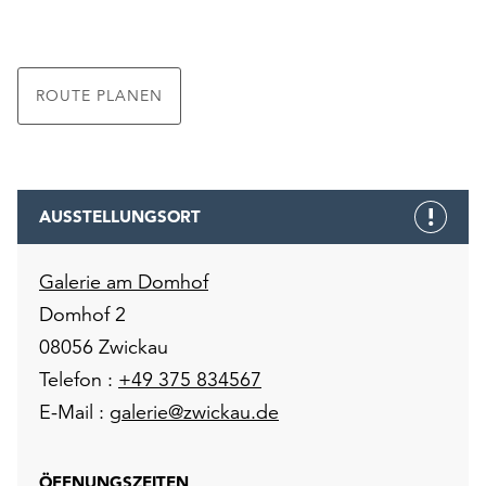
unserer
Datenschutzerklärung
oder
dem
ROUTE PLANEN
Impressum
.
AUSSTELLUNGSORT
Galerie am Domhof
Domhof 2
08056 Zwickau
Telefon :
+49 375 834567
E-Mail :
galerie@zwickau.de
ÖFFNUNGSZEITEN