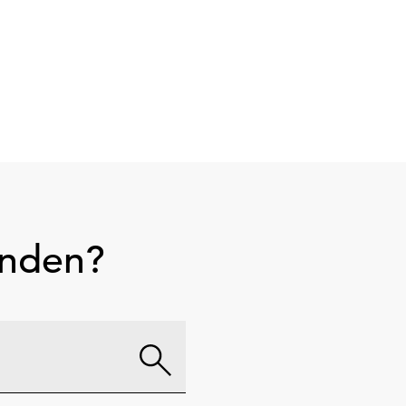
unden?