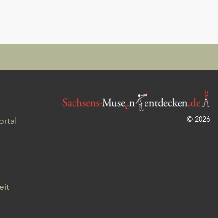
© 2026
rtal
eit