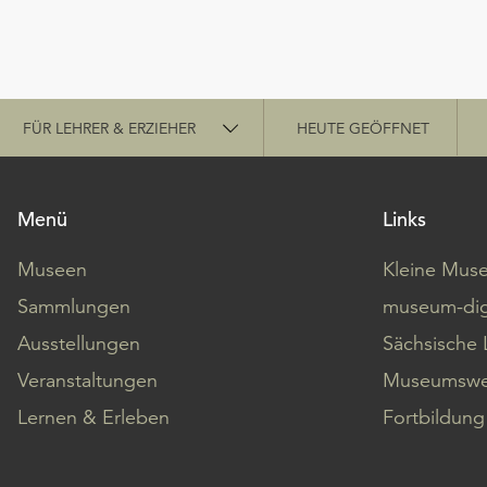
Schnellzugriff
FÜR LEHRER & ERZIEHER
HEUTE GEÖFFNET
Menü
Links
Museen
Kleine Mus
Sammlungen
museum-dig
Ausstellungen
Sächsische 
Veranstaltungen
Museumswe
Lernen & Erleben
Fortbildung