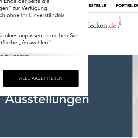
m Ende der Seite die
MUSEUMSPORTAL
DIE LANDESSTELLE
FORTBIL
ngen“ zur Verfügung.
h ohne Ihr Einverständnis
ookies anpassen, erreichen Sie
ltfläche „Auswählen“.
e in unserer
m
Impressum
.
ALLE AKZEPTIEREN
Ausstellungen