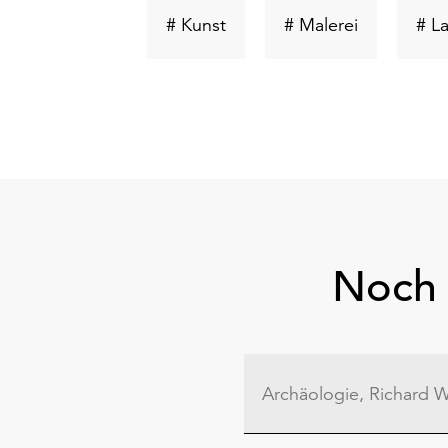
Schlüsselwort
Schlüsselw
# Kunst
# Malerei
# L
suchen
suchen
Noch 