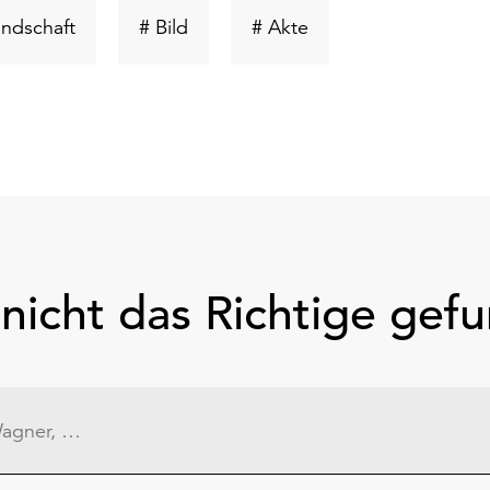
ort
Schlüsselwort
Schlüsselwort
Schlüsselwort
andschaft
# Bild
# Akte
suchen
suchen
suchen
nicht das Richtige gef