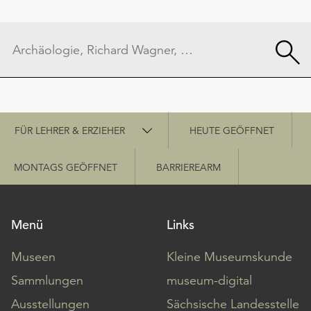
Schnellzugriff
FÜR LEHRER & ERZIEHER
HEUTE GEÖFFNET
MONTAGS GEÖFFNET
BARRIEREARM
Menü
Links
Museen
Kleine Museumskunde
Sammlungen
museum-digital
Ausstellungen
Sächsische Landesstelle