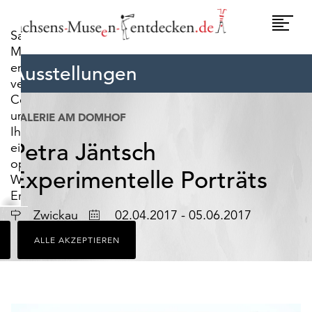
widerrufen.
Umscha
Sachsens-
Naviga
Museen-
entdecken.de
Ausstellungen
verwendet
Cookies,
um
GALERIE AM DOMHOF
Ihnen
Petra Jäntsch
ein
optimales
Experimentelle Porträts
Webseiten-
Erlebnis
zu
Ort
Datum
Zwickau
02.04.2017 - 05.06.2017
bieten.
ALLE AKZEPTIEREN
Dazu
zählen
Cookies,
die
für