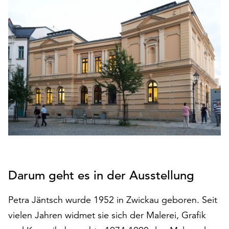
den
Betrieb
der
Seite
notwendig
sind
(funktionale
Cookies),
sowie
solche,
die
lediglich
zu
anonymen
Statistikzwecken
Darum geht es in der Ausstellung
genutzt
werden.
Petra Jäntsch wurde 1952 in Zwickau geboren. Seit
vielen Jahren widmet sie sich der Malerei, Grafik
Klicken
Sie