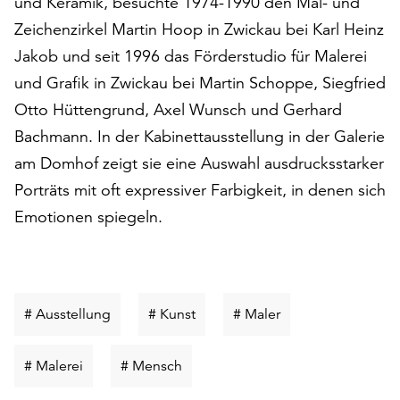
und Keramik, besuchte 1974-1990 den Mal- und
auf
Zeichenzirkel Martin Hoop in Zwickau bei Karl Heinz
„Alle
Jakob und seit 1996 das Förderstudio für Malerei
akzeptieren“,
um
und Grafik in Zwickau bei Martin Schoppe, Siegfried
alle
Otto Hüttengrund, Axel Wunsch und Gerhard
Cookies
Bachmann. In der Kabinettausstellung in der Galerie
zu
akzeptieren.
am Domhof zeigt sie eine Auswahl ausdrucksstarker
Sie
Porträts mit oft expressiver Farbigkeit, in denen sich
können
Emotionen spiegeln.
Ihr
Einverständnis
jederzeit
ändern
und
Schlüsselwort
Schlüsselwort
Schlüsselwort
# Ausstellung
# Kunst
# Maler
widerrufen.
suchen
suchen
suchen
Dafür
Schlüsselwort
Schlüsselwort
# Malerei
# Mensch
steht
Ihnen
suchen
suchen