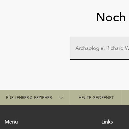
Noch 
Schnellzugriff
FÜR LEHRER & ERZIEHER
HEUTE GEÖFFNET
Menü
Links