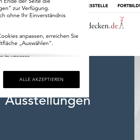
m Ende der Seite die
MUSEUMSPORTAL
DIE LANDESSTELLE
FORTBIL
ngen“ zur Verfügung.
h ohne Ihr Einverständnis
ookies anpassen, erreichen Sie
ltfläche „Auswählen“.
e in unserer
m
Impressum
.
ALLE AKZEPTIEREN
Ausstellungen