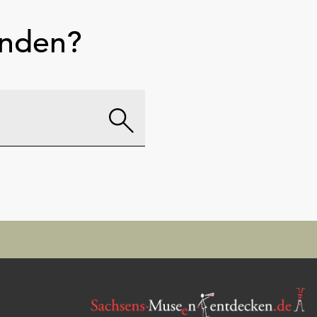
unden?