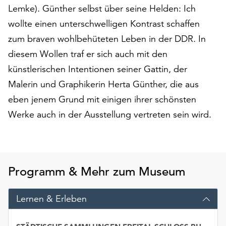
am
Lemke). Günther selbst über seine Helden: Ich
Ende
wollte einen unterschwelligen Kontrast schaffen
der
zum braven wohlbehüteten Leben in der DDR. In
Seite
die
diesem Wollen traf er sich auch mit den
Schaltfläche
künstlerischen Intentionen seiner Gattin, der
„Cookie-
Malerin und Graphikerin Herta Günther, die aus
Einstellungen“
zur
eben jenem Grund mit einigen ihrer schönsten
Verfügung.
Werke auch in der Ausstellung vertreten sein wird.
Funktionale
Cookies
werden
auch
ohne
Programm & Mehr zum Museum
Ihr
Einverständnis
Lernen & Erleben
weiterhin
ausgeführt.