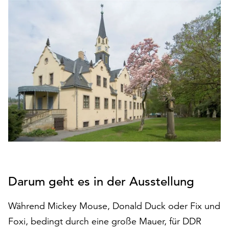
den
Betrieb
der
Seite
notwendig
sind
(funktionale
Cookies),
sowie
solche,
die
lediglich
zu
anonymen
Statistikzwecken
Darum geht es in der Ausstellung
genutzt
werden.
Während Mickey Mouse, Donald Duck oder Fix und
Klicken
Foxi, bedingt durch eine große Mauer, für DDR
Sie