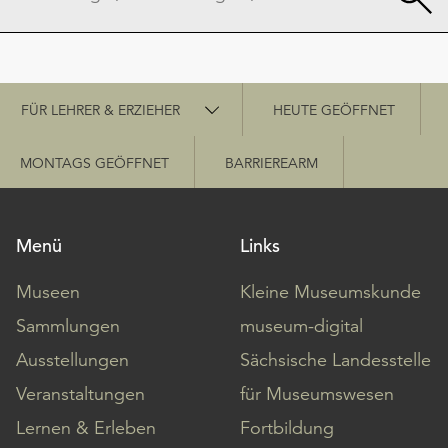
Schnellzugriff
FÜR LEHRER & ERZIEHER
HEUTE GEÖFFNET
MONTAGS GEÖFFNET
BARRIEREARM
Menü
Links
Museen
Kleine Museumskunde
Sammlungen
museum-digital
Ausstellungen
Sächsische Landesstelle
Veranstaltungen
für Museumswesen
Lernen & Erleben
Fortbildung