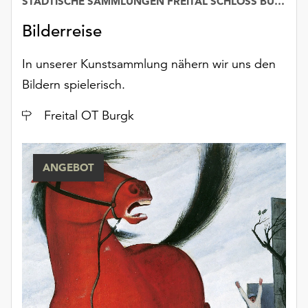
STÄDTISCHE SAMMLUNGEN FREITAL SCHLOSS BURGK
Möchten
Sie
Bilderreise
die
verwendeten
In unserer Kunstsammlung nähern wir uns den
Cookies
Bildern spielerisch.
anpassen,
erreichen
Ort
Freital OT Burgk
Sie
die
Einstellungen
über
ANGEBOT
die
Schaltfläche
„Auswählen“.
Weitere
Informationen
finden
Sie
in