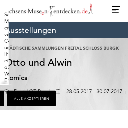
widerrufen.
Umscha
Sachsens-
Naviga
Museen-
entdecken.de
Ausstellungen
verwendet
Cookies,
um
STÄDTISCHE SAMMLUNGEN FREITAL SCHLOSS BURGK
Ihnen
Otto und Alwin
ein
optimales
Webseiten-
Comics
Erlebnis
zu
Ort
Datum
Freital OT Burgk
28.05.2017 - 30.07.2017
bieten.
ALLE AKZEPTIEREN
Dazu
zählen
Cookies,
die
für