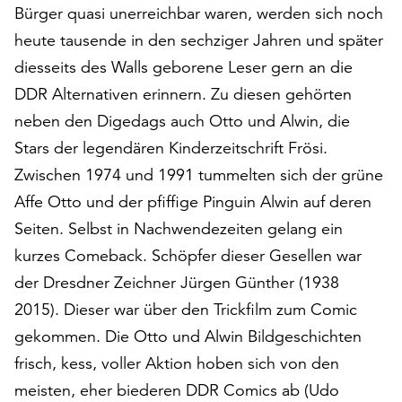
Bürger quasi unerreichbar waren, werden sich noch
auf
„Alle
heute tausende in den sechziger Jahren und später
akzeptieren“,
diesseits des Walls geborene Leser gern an die
um
DDR Alternativen erinnern. Zu diesen gehörten
alle
neben den Digedags auch Otto und Alwin, die
Cookies
zu
Stars der legendären Kinderzeitschrift Frösi.
akzeptieren.
Zwischen 1974 und 1991 tummelten sich der grüne
Sie
Affe Otto und der pfiffige Pinguin Alwin auf deren
können
Ihr
Seiten. Selbst in Nachwendezeiten gelang ein
Einverständnis
kurzes Comeback. Schöpfer dieser Gesellen war
jederzeit
der Dresdner Zeichner Jürgen Günther (1938
ändern
und
2015). Dieser war über den Trickfilm zum Comic
widerrufen.
gekommen. Die Otto und Alwin Bildgeschichten
Dafür
frisch, kess, voller Aktion hoben sich von den
steht
Ihnen
meisten, eher biederen DDR Comics ab (Udo