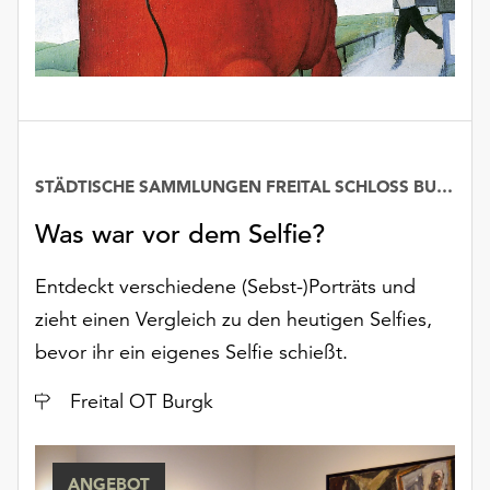
unserer
Datenschutzerklärung
oder
dem
Impressum
.
STÄDTISCHE SAMMLUNGEN FREITAL SCHLOSS BURGK
Was war vor dem Selfie?
Entdeckt verschiedene (Sebst-)Porträts und
zieht einen Vergleich zu den heutigen Selfies,
bevor ihr ein eigenes Selfie schießt.
Ort
Freital OT Burgk
ANGEBOT