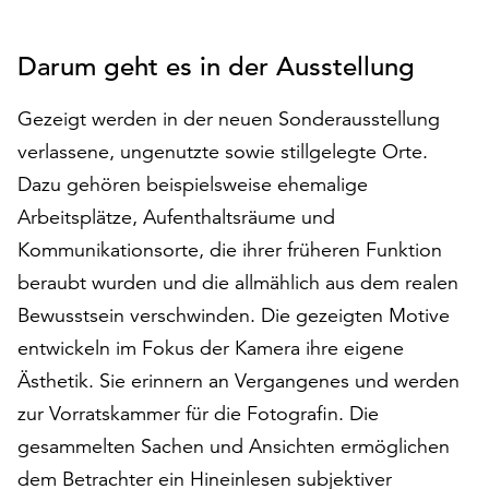
den
Betrieb
Darum geht es in der Ausstellung
der
Seite
notwendig
Gezeigt werden in der neuen Sonderausstellung
sind
verlassene, ungenutzte sowie stillgelegte Orte.
(funktionale
Dazu gehören beispielsweise ehemalige
Cookies),
Arbeitsplätze, Aufenthaltsräume und
sowie
solche,
Kommunikationsorte, die ihrer früheren Funktion
die
beraubt wurden und die allmählich aus dem realen
lediglich
Bewusstsein verschwinden. Die gezeigten Motive
zu
anonymen
entwickeln im Fokus der Kamera ihre eigene
Statistikzwecken
Ästhetik. Sie erinnern an Vergangenes und werden
genutzt
zur Vorratskammer für die Fotografin. Die
werden.
gesammelten Sachen und Ansichten ermöglichen
Klicken
dem Betrachter ein Hineinlesen subjektiver
Sie