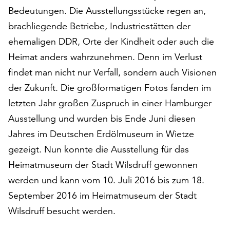
auf
Bedeutungen. Die Ausstellungsstücke regen an,
„Alle
brachliegende Betriebe, Industriestätten der
akzeptieren“,
ehemaligen DDR, Orte der Kindheit oder auch die
um
Heimat anders wahrzunehmen. Denn im Verlust
alle
Cookies
findet man nicht nur Verfall, sondern auch Visionen
zu
der Zukunft. Die großformatigen Fotos fanden im
akzeptieren.
letzten Jahr großen Zuspruch in einer Hamburger
Sie
können
Ausstellung und wurden bis Ende Juni diesen
Ihr
Jahres im Deutschen Erdölmuseum in Wietze
Einverständnis
gezeigt. Nun konnte die Ausstellung für das
jederzeit
ändern
Heimatmuseum der Stadt Wilsdruff gewonnen
und
werden und kann vom 10. Juli 2016 bis zum 18.
widerrufen.
September 2016 im Heimatmuseum der Stadt
Dafür
Wilsdruff besucht werden.
steht
Ihnen