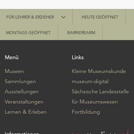
unserer
Schnellzugriff
Datenschutzerklärung
FÜR LEHRER & ERZIEHER
HEUTE GEÖFFNET
oder
dem
Impressum
MONTAGS GEÖFFNET
BARRIEREARM
.
Menü
Links
Museen
Kleine Museumskunde
Sammlungen
museum-digital
Ausstellungen
Sächsische Landesstelle
Veranstaltungen
für Museumswesen
Lernen & Erleben
Fortbildung