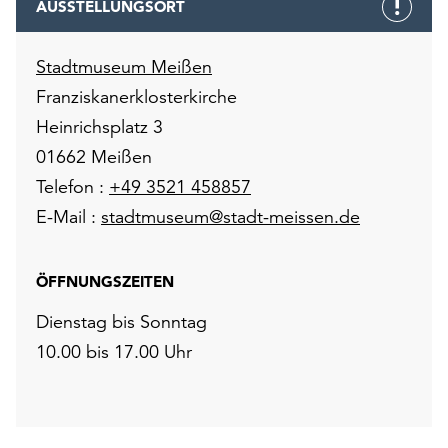
AUSSTELLUNGSORT
unserer
Datenschutzerklärung
oder
Stadtmuseum Meißen
dem
Franziskanerklosterkirche
Impressum
Heinrichsplatz 3
.
01662 Meißen
Telefon :
+49 3521 458857
E-Mail :
stadtmuseum@stadt-meissen.de
ÖFFNUNGSZEITEN
Dienstag bis Sonntag
10.00 bis 17.00 Uhr