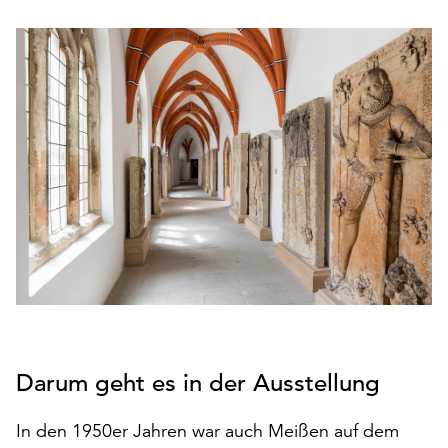
den
Betrieb
der
Seite
notwendig
sind
(funktionale
Cookies),
sowie
solche,
die
lediglich
zu
anonymen
Statistikzwecken
genutzt
Darum geht es in der Ausstellung
werden.
Klicken
In den 1950er Jahren war auch Meißen auf dem
Sie