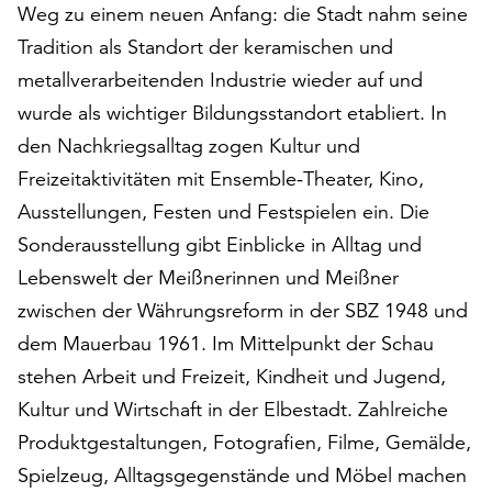
Weg zu einem neuen Anfang: die Stadt nahm seine
auf
Tradition als Standort der keramischen und
„Alle
akzeptieren“,
metallverarbeitenden Industrie wieder auf und
um
wurde als wichtiger Bildungsstandort etabliert. In
alle
den Nachkriegsalltag zogen Kultur und
Cookies
zu
Freizeitaktivitäten mit Ensemble-Theater, Kino,
akzeptieren.
Ausstellungen, Festen und Festspielen ein. Die
Sie
Sonderausstellung gibt Einblicke in Alltag und
können
Ihr
Lebenswelt der Meißnerinnen und Meißner
Einverständnis
zwischen der Währungsreform in der SBZ 1948 und
jederzeit
dem Mauerbau 1961. Im Mittelpunkt der Schau
ändern
und
stehen Arbeit und Freizeit, Kindheit und Jugend,
widerrufen.
Kultur und Wirtschaft in der Elbestadt. Zahlreiche
Dafür
Produktgestaltungen, Fotografien, Filme, Gemälde,
steht
Spielzeug, Alltagsgegenstände und Möbel machen
Ihnen