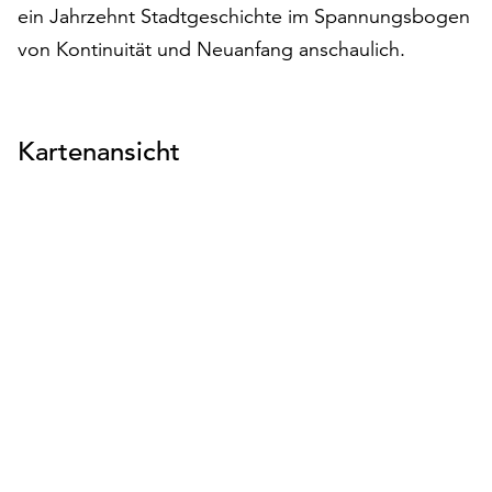
am
ein Jahrzehnt Stadtgeschichte im Spannungsbogen
Ende
von Kontinuität und Neuanfang anschaulich.
der
Seite
die
Schaltfläche
Kartenansicht
„Cookie-
Einstellungen“
zur
Verfügung.
Funktionale
Cookies
werden
auch
ohne
Ihr
Einverständnis
weiterhin
ausgeführt.