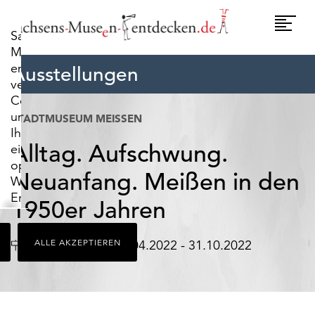
widerrufen.
Umscha
Sachsens-
Naviga
Museen-
entdecken.de
Ausstellungen
verwendet
Cookies,
um
STADTMUSEUM MEISSEN
Ihnen
Alltag. Aufschwung.
ein
optimales
Neuanfang. Meißen in den
Webseiten-
Erlebnis
1950er Jahren
zu
bieten.
Ort
Datum
Meißen
ALLE AKZEPTIEREN
01.04.2022 - 31.10.2022
Dazu
zählen
Cookies,
die
für