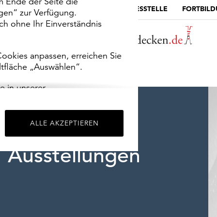
m Ende der Seite die
MUSEUMSPORTAL
DIE LANDESSTELLE
FORTBIL
ngen“ zur Verfügung.
h ohne Ihr Einverständnis
ookies anpassen, erreichen Sie
ltfläche „Auswählen“.
e in unserer
m
Impressum
.
ALLE AKZEPTIEREN
Ausstellungen