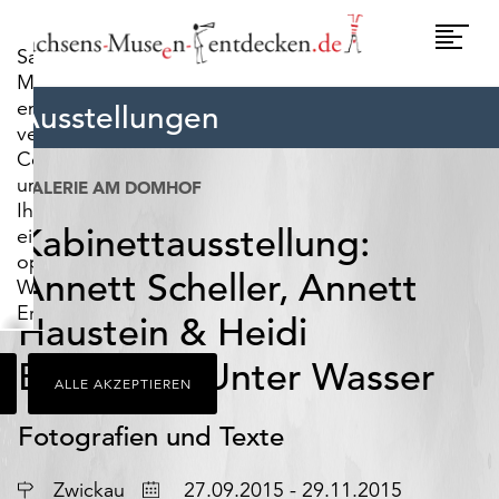
widerrufen.
Umscha
Sachsens-
Naviga
Museen-
entdecken.de
Ausstellungen
verwendet
Cookies,
um
GALERIE AM DOMHOF
Ihnen
Kabinettausstellung:
ein
optimales
Annett Scheller, Annett
Webseiten-
Erlebnis
Haustein & Heidi
zu
bieten.
Bergmann Unter Wasser
ALLE AKZEPTIEREN
Dazu
zählen
Fotografien und Texte
Cookies,
die
Ort
Datum
Zwickau
27.09.2015 - 29.11.2015
für