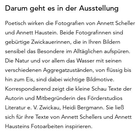
auf
Darum geht es in der Ausstellung
„Alle
akzeptieren“,
Poetisch wirken die Fotografien von Annett Scheller
um
und Annett Haustein. Beide Fotografinnen sind
alle
gebürtige Zwickauerinnen, die in Ihren Bildern
Cookies
zu
sensibel das Besondere im Alltäglichen aufspüren.
akzeptieren.
Die Natur und vor allem das Wasser mit seinen
Sie
verschiedenen Aggregatzuständen, von flüssig bis
können
Ihr
hin zum Eis, sind dabei wichtige Bildmotive.
Einverständnis
Korrespondierend zeigt die kleine Schau Texte der
jederzeit
Autorin und Mitbegründerin des Förderstudios
ändern
und
Literatur e. V. Zwickau, Heidi Bergmann. Sie ließ
widerrufen.
sich für ihre Texte von Annett Schellers und Annett
Dafür
Hausteins Fotoarbeiten inspirieren.
steht
Ihnen