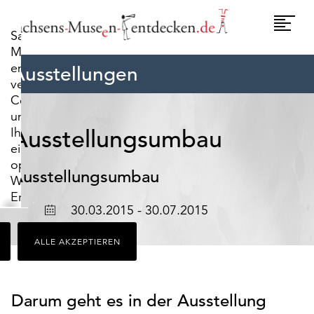
widerrufen.
Umscha
Sachsens-
Naviga
Museen-
entdecken.de
Ausstellungen
verwendet
Cookies,
um
Ihnen
Ausstellungsumbau
ein
optimales
Ausstellungsumbau
Webseiten-
Erlebnis
Ort
Datum
30.03.2015 - 30.07.2015
zu
bieten.
ALLE AKZEPTIEREN
Dazu
zählen
Cookies,
die
Darum geht es in der Ausstellung
für