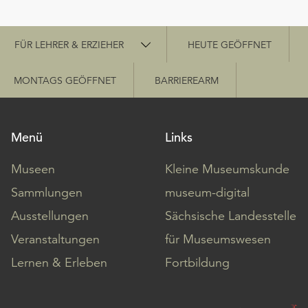
am
Ende
Schnellzugriff
der
FÜR LEHRER & ERZIEHER
HEUTE GEÖFFNET
Seite
die
MONTAGS GEÖFFNET
BARRIEREARM
Schaltfläche
„Cookie-
Einstellungen“
zur
Menü
Links
Verfügung.
Funktionale
Museen
Kleine Museumskunde
Cookies
Sammlungen
museum-digital
werden
auch
Ausstellungen
Sächsische Landesstelle
ohne
Veranstaltungen
für Museumswesen
Ihr
Einverständnis
Lernen & Erleben
Fortbildung
weiterhin
ausgeführt.