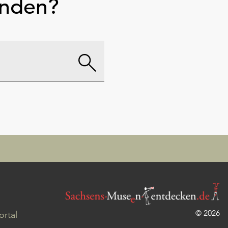
unden?
© 2026
rtal