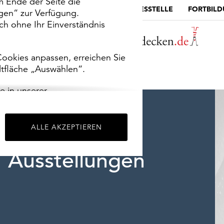
m Ende der Seite die
MUSEUMSPORTAL
DIE LANDESSTELLE
FORTBIL
ngen“ zur Verfügung.
h ohne Ihr Einverständnis
ookies anpassen, erreichen Sie
ltfläche „Auswählen“.
e in unserer
m
Impressum
.
ALLE AKZEPTIEREN
Ausstellungen