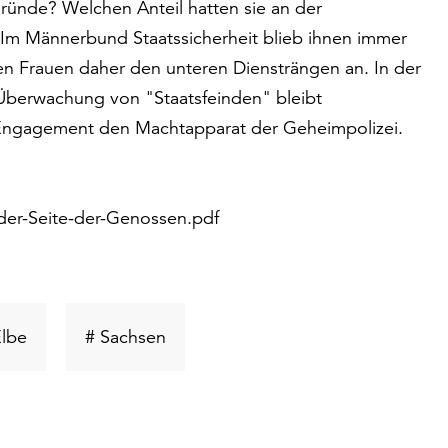
ründe? Welchen Anteil hatten sie an der
Im Männerbund Staatssicherheit blieb ihnen immer
n Frauen daher den unteren Diensträngen an. In der
 Überwachung von "Staatsfeinden" bleibt
 Engagement den Machtapparat der Geheimpolizei.
der-Seite-der-Genossen.pdf
wort
Schlüsselwort
Schlüsselwort
Elbe
# Sachsen
suchen
suchen