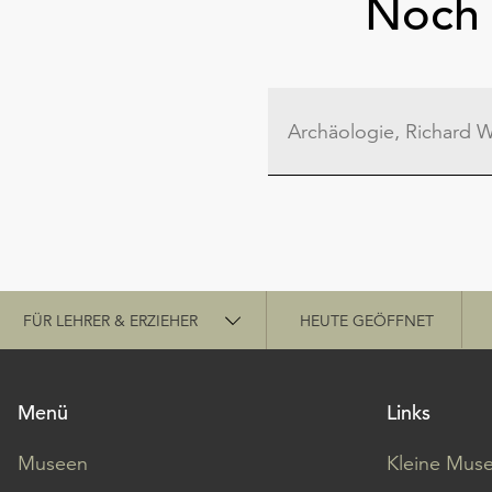
Noch 
Schnellzugriff
FÜR LEHRER & ERZIEHER
HEUTE GEÖFFNET
Menü
Links
Museen
Kleine Mus