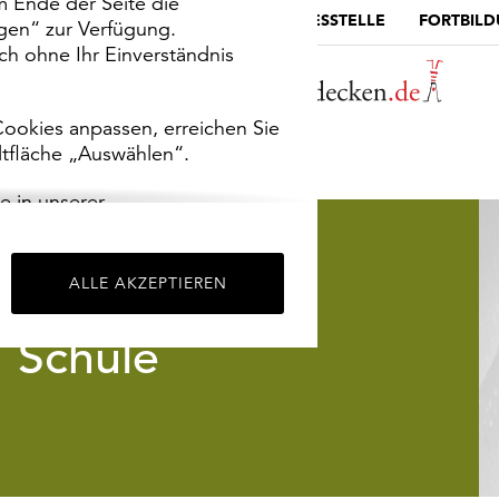
m Ende der Seite die
MUSEUMSPORTAL
DIE LANDESSTELLE
FORTBIL
ngen“ zur Verfügung.
h ohne Ihr Einverständnis
ookies anpassen, erreichen Sie
ltfläche „Auswählen“.
e in unserer
m
Impressum
.
ALLE AKZEPTIEREN
Schule