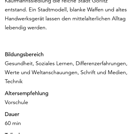
Kaufmannssiedlung die reiche Stadt Görlitz
auf
entstand. Ein Stadtmodell, blanke Waffen und altes
„Alle
Handwerksgerät lassen den mittelalterlichen Alltag
akzeptieren“,
um
lebendig werden.
alle
Cookies
zu
Bildungsbereich
akzeptieren.
Sie
Gesundheit, Soziales Lernen, Differenzerfahrungen,
können
Werte und Weltanschauungen, Schrift und Medien,
Ihr
Technik
Einverständnis
jederzeit
Altersempfehlung
ändern
Vorschule
und
widerrufen.
Dauer
Dafür
60 min
steht
Ihnen