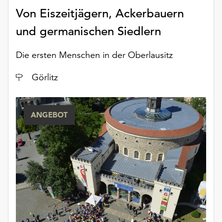
Möchten
Von Eiszeitjägern, Ackerbauern
Sie
und germanischen Siedlern
die
verwendeten
Cookies
Die ersten Menschen in der Oberlausitz
anpassen,
erreichen
Ort
Görlitz
Sie
die
Einstellungen
ANGEBOT
über
die
Schaltfläche
„Auswählen“.
Weitere
Informationen
finden
Sie
in