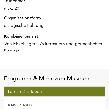
Teilnehmer
am
Ende
max. 20
der
Organisationsform
Seite
die
dialogische Führung
Schaltfläche
„Cookie-
Kombinierbar mit
Einstellungen“
Von Eiszeitjägern, Ackerbauern und germanischen
zur
Siedlern
Verfügung.
Funktionale
Cookies
werden
auch
Programm & Mehr zum Museum
ohne
Ihr
Lernen & Erleben
Einverständnis
weiterhin
ausgeführt.
KAISERTRUTZ