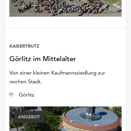
unserer
Datenschutzerklärung
oder
dem
Impressum
.
KAISERTRUTZ
Görlitz im Mittelalter
Von einer kleinen Kaufmannssiedlung zur
reichen Stadt.
Ort
Görlitz
ANGEBOT