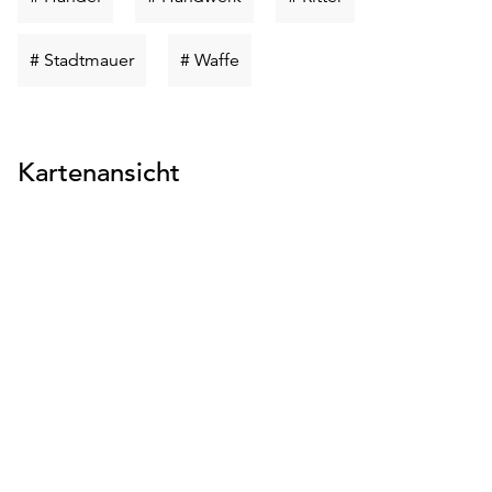
suchen
suchen
suchen
Schlüsselwort
Schlüsselwort
# Stadtmauer
# Waffe
suchen
suchen
Kartenansicht