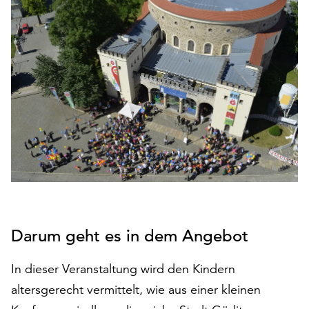
den
Betrieb
der
Seite
notwendig
sind
(funktionale
Cookies),
sowie
solche,
die
lediglich
zu
anonymen
Darum geht es in dem Angebot
Statistikzwecken
genutzt
werden.
In dieser Veranstaltung wird den Kindern
altersgerecht vermittelt, wie aus einer kleinen
Klicken
Sie