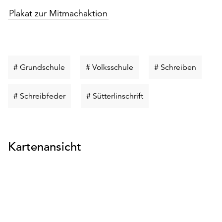
Plakat zur Mitmachaktion
Schlüsselwort
Schlüsselwort
Schlüss
# Grundschule
# Volksschule
# Schreiben
suchen
suchen
suchen
Schlüsselwort
Schlüsselwort
# Schreibfeder
# Sütterlinschrift
suchen
suchen
Kartenansicht