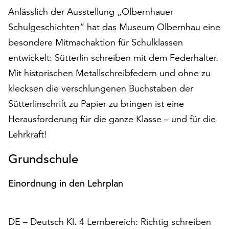
auf
Anlässlich der Ausstellung „Olbernhauer
„Alle
Schulgeschichten“ hat das Museum Olbernhau eine
akzeptieren“,
besondere Mitmachaktion für Schulklassen
um
alle
entwickelt: Sütterlin schreiben mit dem Federhalter.
Cookies
Mit historischen Metallschreibfedern und ohne zu
zu
klecksen die verschlungenen Buchstaben der
akzeptieren.
Sütterlinschrift zu Papier zu bringen ist eine
Sie
können
Herausforderung für die ganze Klasse – und für die
Ihr
Lehrkraft!
Einverständnis
jederzeit
Grundschule
ändern
und
Einordnung in den Lehrplan
widerrufen.
Dafür
steht
DE – Deutsch Kl. 4 Lernbereich: Richtig schreiben
Ihnen