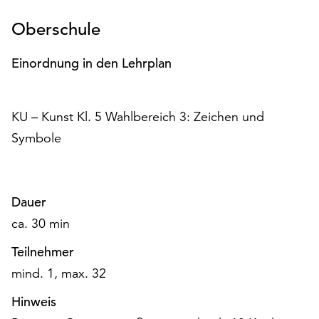
Möchten
Sie
Oberschule
die
verwendeten
Einordnung in den Lehrplan
Cookies
anpassen,
erreichen
KU – Kunst Kl. 5 Wahlbereich 3: Zeichen und
Sie
Symbole
die
Einstellungen
über
die
Dauer
Schaltfläche
„Auswählen“.
ca. 30 min
Weitere
Teilnehmer
Informationen
mind. 1, max. 32
finden
Sie
Hinweis
in