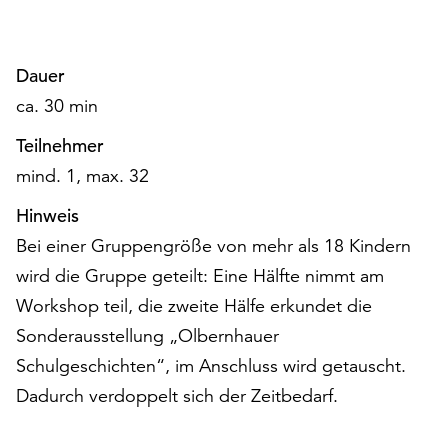
am
Ende
der
Dauer
Seite
die
ca. 30 min
Schaltfläche
Teilnehmer
„Cookie-
Einstellungen“
mind. 1, max. 32
zur
Hinweis
Verfügung.
Funktionale
Bei einer Gruppengröße von mehr als 18 Kindern
Cookies
wird die Gruppe geteilt: Eine Hälfte nimmt am
werden
Workshop teil, die zweite Hälfe erkundet die
auch
ohne
Sonderausstellung „Olbernhauer
Ihr
Schulgeschichten“, im Anschluss wird getauscht.
Einverständnis
Dadurch verdoppelt sich der Zeitbedarf.
weiterhin
ausgeführt.