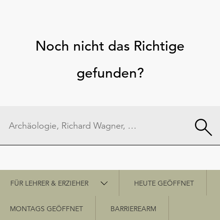
Noch nicht das Richtige
gefunden?
Schnellzugriff
FÜR LEHRER & ERZIEHER
HEUTE GEÖFFNET
MONTAGS GEÖFFNET
BARRIEREARM