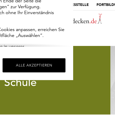
m Ende der Seite die
MUSEUMSPORTAL
DIE LANDESSTELLE
FORTBIL
ngen“ zur Verfügung.
h ohne Ihr Einverständnis
ookies anpassen, erreichen Sie
ltfläche „Auswählen“.
e in unserer
m
Impressum
.
ALLE AKZEPTIEREN
Schule